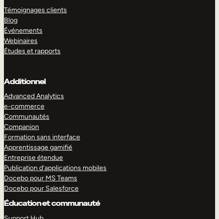
Témoignages clients
Blog
Événements
Webinaires
Études et rapports
Additionnel
Advanced Analytics
e-commerce
Communautés
Companion
Formation sans interface
Apprentissage gamifié
Entreprise étendue
Publication d’applications mobiles
Docebo pour MS Teams
Docebo pour Salesforce
Éducation et communauté
Support Hub