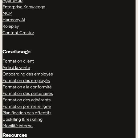
AgentHub
Enterprise Knowledge
MCP
Harmony AI
Roleplay
Content Creator
Cas d’usage
Formation client
Aide à la vente
Onboarding des employés
Formation des employés
Formation à la conformité
Formation des partenaires
Formation des adhérents
Formation première ligne
Planification des effectifs
Upskilling & reskilling
Mobilité interne
Resources