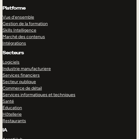
Platforme
Vue d’ensemble
Gestion de la formation
Skills Intelligence
Marché des contenus
Intégrations
Secteurs
Logiciels
Industrie manufacturiere
Services financiers
Secteur publique
Commerce de détail
Services informatiques et techniques
Santé
Éducation
Hôtellerie
Restaurants
IA