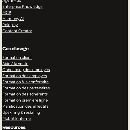
AgentHub
Enterprise Knowledge
MCP
Harmony AI
Roleplay
Content Creator
Cas d’usage
Formation client
Aide à la vente
Onboarding des employés
Formation des employés
Formation à la conformité
Formation des partenaires
Formation des adhérents
Formation première ligne
Planification des effectifs
Upskilling & reskilling
Mobilité interne
Resources