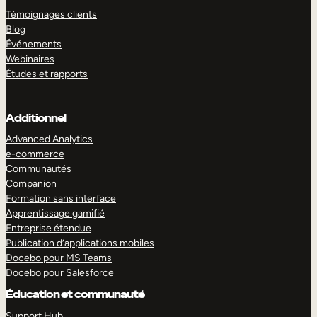
Témoignages clients
Blog
Événements
Webinaires
Études et rapports
Additionnel
Advanced Analytics
e-commerce
Communautés
Companion
Formation sans interface
Apprentissage gamifié
Entreprise étendue
Publication d’applications mobiles
Docebo pour MS Teams
Docebo pour Salesforce
Éducation et communauté
Support Hub