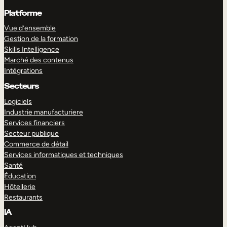
Platforme
Vue d’ensemble
Gestion de la formation
Skills Intelligence
Marché des contenus
Intégrations
Secteurs
Logiciels
Industrie manufacturiere
Services financiers
Secteur publique
Commerce de détail
Services informatiques et techniques
Santé
Éducation
Hôtellerie
Restaurants
IA