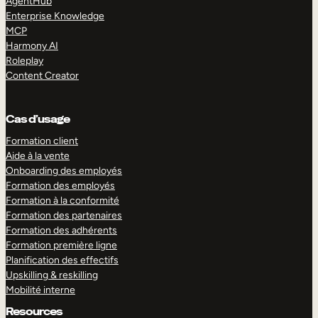
AgentHub
Enterprise Knowledge
MCP
Harmony AI
Roleplay
Content Creator
Cas d’usage
Formation client
Aide à la vente
Onboarding des employés
Formation des employés
Formation à la conformité
Formation des partenaires
Formation des adhérents
Formation première ligne
Planification des effectifs
Upskilling & reskilling
Mobilité interne
Resources