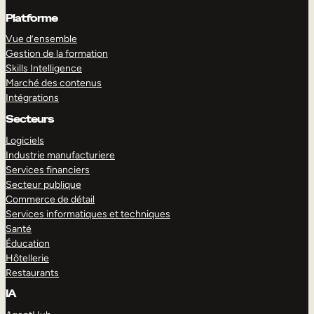
Platforme
Vue d’ensemble
Gestion de la formation
Skills Intelligence
Marché des contenus
Intégrations
Secteurs
Logiciels
Industrie manufacturiere
Services financiers
Secteur publique
Commerce de détail
Services informatiques et techniques
Santé
Éducation
Hôtellerie
Restaurants
IA