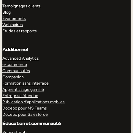
Témoignages clients
Blog
Événements
Webinaires
Études et rapports
Additionnel
Advanced Analytics
e-commerce
Communautés
Companion
Formation sans interface
Apprentissage gamifié
Entreprise étendue
Publication d’applications mobiles
Docebo pour MS Teams
Docebo pour Salesforce
Éducation et communauté
Support Hub