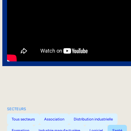
SECTEURS
Tous secteurs
Association
Distribution industrielle
Formation
Industrie manufacturière
Logiciel
Santé