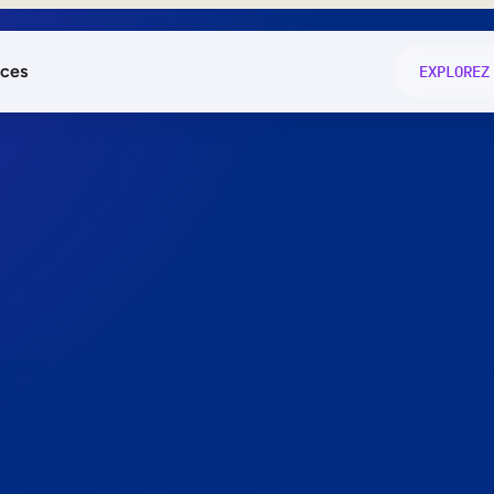
ces
EXPLOREZ
és
on fonctio
té
e
 preuve.