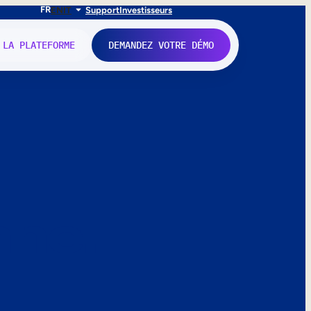
FR
EN
IT
Support
Investisseurs
 LA PLATEFORME
DEMANDEZ VOTRE DÉMO
nne.