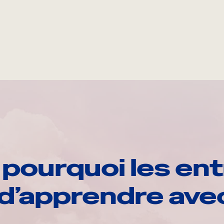
pourquoi les ent
d’apprendre av