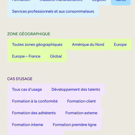
Services professionnels et aux consommateurs
ZONE GÉOGRAPHIQUE
Toutes zones géographiques
Amérique du Nord
Europe
Europe – France
Global
CAS D’USAGE
Tous cas d'usage
Développement des talents
Formation à la conformité
Formation client
Formation des adhérents
Formation externe
Formation interne
Formation première ligne