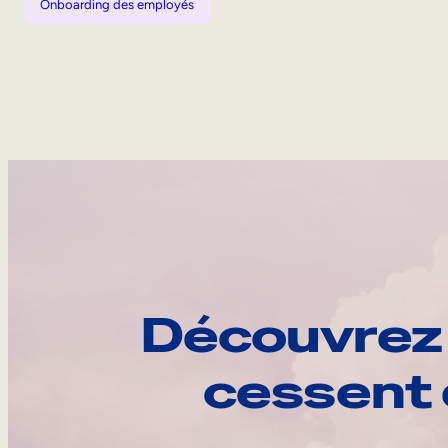
Onboarding des employés
Découvrez 
cessent 