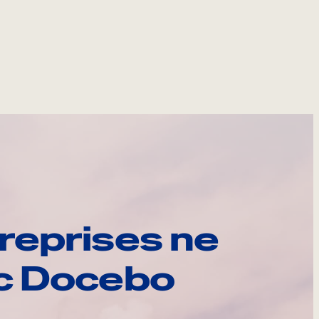
reprises ne
ec Docebo