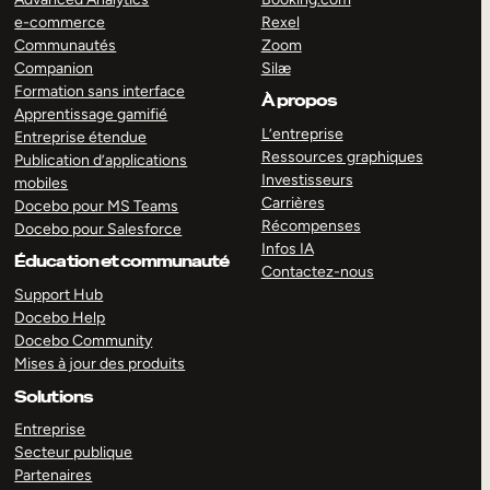
e-commerce
Rexel
Communautés
Zoom
Companion
Silæ
Formation sans interface
À propos
Apprentissage gamifié
L’entreprise
Entreprise étendue
Ressources graphiques
Publication d’applications
Investisseurs
mobiles
Carrières
Docebo pour MS Teams
Récompenses
Docebo pour Salesforce
Infos IA
Éducation et communauté
Contactez-nous
Support Hub
Docebo Help
Docebo Community
Mises à jour des produits
Solutions
Entreprise
Secteur publique
Partenaires