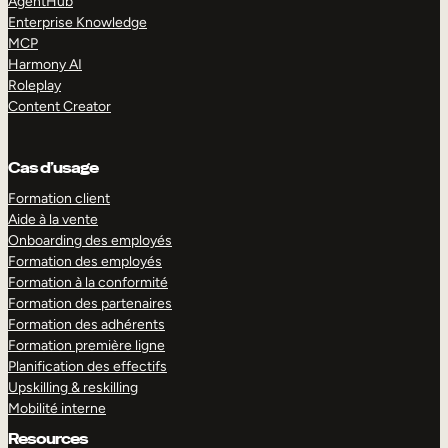
AgentHub
Enterprise Knowledge
MCP
Harmony AI
Roleplay
Content Creator
Cas d’usage
Formation client
Aide à la vente
Onboarding des employés
Formation des employés
Formation à la conformité
Formation des partenaires
Formation des adhérents
Formation première ligne
Planification des effectifs
Upskilling & reskilling
Mobilité interne
Resources