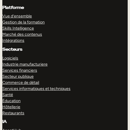
Platforme
Vue d’ensemble
Gestion de la formation
Skills Intelligence
Marché des contenus
Intégrations
Secteurs
Logiciels
Industrie manufacturiere
Services financiers
Secteur publique
Commerce de détail
Services informatiques et techniques
Santé
Éducation
Hôtellerie
Restaurants
IA