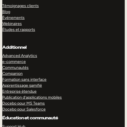
Témoignages clients
Blog
Événements
Webinaires
Études et rapports
Additionnel
Advanced Analytics
e-commerce
Communautés
Companion
Formation sans interface
Apprentissage gamifié
Entreprise étendue
Publication d’applications mobiles
Docebo pour MS Teams
Docebo pour Salesforce
Éducation et communauté
Support Hub