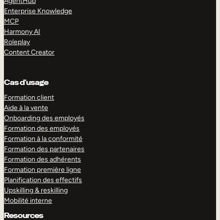
AgentHub
Enterprise Knowledge
MCP
Harmony AI
Roleplay
Content Creator
Cas d’usage
Formation client
Aide à la vente
Onboarding des employés
Formation des employés
Formation à la conformité
Formation des partenaires
Formation des adhérents
Formation première ligne
Planification des effectifs
Upskilling & reskilling
Mobilité interne
Resources