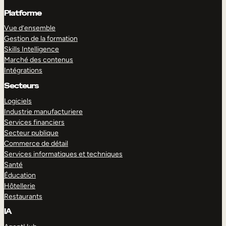
Platforme
Vue d’ensemble
Gestion de la formation
Skills Intelligence
Marché des contenus
Intégrations
Secteurs
Logiciels
Industrie manufacturiere
Services financiers
Secteur publique
Commerce de détail
Services informatiques et techniques
Santé
Éducation
Hôtellerie
Restaurants
IA