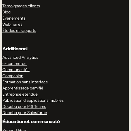
Témoignages clients
Blog
Événements
Webinaires
Études et rapports
Additionnel
Advanced Analytics
e-commerce
Communautés
Companion
Formation sans interface
Apprentissage gamifié
Entreprise étendue
Publication d’applications mobiles
Docebo pour MS Teams
Docebo pour Salesforce
Éducation et communauté
Support Hub