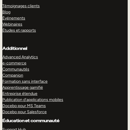
Témoignages clients
Blog
Événements
Webinaires
Études et rapports
Additionnel
Advanced Analytics
e-commerce
Communautés
Companion
Formation sans interface
Apprentissage gamifié
Entreprise étendue
Publication d’applications mobiles
Docebo pour MS Teams
Docebo pour Salesforce
Éducation et communauté
Support Hub