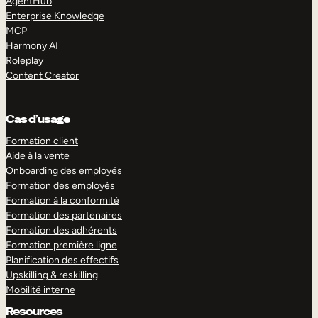
AgentHub
Enterprise Knowledge
MCP
Harmony AI
Roleplay
Content Creator
Cas d’usage
Formation client
Aide à la vente
Onboarding des employés
Formation des employés
Formation à la conformité
Formation des partenaires
Formation des adhérents
Formation première ligne
Planification des effectifs
Upskilling & reskilling
Mobilité interne
Resources