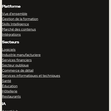
Platforme
Vue d’ensemble
Gestion de la formation
Skills Intelligence
Marché des contenus
Intégrations
Secteurs
Logiciels
Industrie manufacturiere
Services financiers
Secteur publique
Commerce de détail
Services informatiques et techniques
Santé
Éducation
Hôtellerie
Restaurants
IA