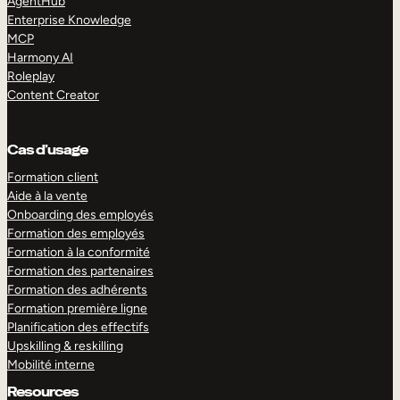
AgentHub
Enterprise Knowledge
MCP
Harmony AI
Roleplay
Content Creator
Cas d’usage
Formation client
Aide à la vente
Onboarding des employés
Formation des employés
Formation à la conformité
Formation des partenaires
Formation des adhérents
Formation première ligne
Planification des effectifs
Upskilling & reskilling
Mobilité interne
Resources