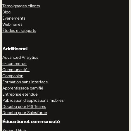
Témoignages clients
Blog
Événements
Webinaires
Études et rapports
Additionnel
Advanced Analytics
e-commerce
Communautés
Companion
Formation sans interface
Apprentissage gamifié
Entreprise étendue
Publication d’applications mobiles
Docebo pour MS Teams
Docebo pour Salesforce
Éducation et communauté
Support Hub