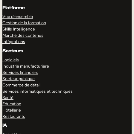
Platforme
Vue d’ensemble
Gestion de la formation
Skills Intelligence
Marché des contenus
Intégrations
Secteurs
Logiciels
Industrie manufacturiere
Services financiers
Secteur publique
Commerce de détail
Services informatiques et techniques
Santé
Éducation
Hôtellerie
Restaurants
IA