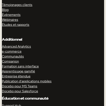
Témoignages clients
Blog
Événements
Webinaires
Études et rapports
Additionnel
Advanced Analytics
e-commerce
Communautés
Companion
Formation sans interface
Apprentissage gamifié
Entreprise étendue
Publication d’applications mobiles
Docebo pour MS Teams
Docebo pour Salesforce
Éducation et communauté
Support Hub