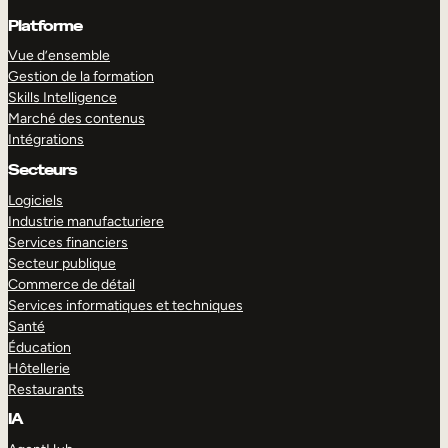
Platforme
Vue d’ensemble
Gestion de la formation
Skills Intelligence
Marché des contenus
Intégrations
Secteurs
Logiciels
Industrie manufacturiere
Services financiers
Secteur publique
Commerce de détail
Services informatiques et techniques
Santé
Éducation
Hôtellerie
Restaurants
IA