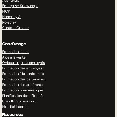
AgentHub
Enterprise Knowledge
MCP
Harmony AI
Roleplay
Content Creator
Cas d’usage
Formation client
Aide à la vente
Onboarding des employés
Formation des employés
Formation à la conformité
Formation des partenaires
Formation des adhérents
Formation première ligne
Planification des effectifs
Upskilling & reskilling
Mobilité interne
Resources