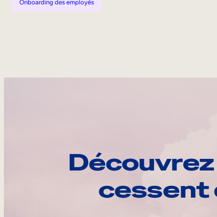
Onboarding des employés
Découvrez 
cessent 