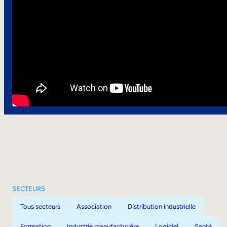
SECTEURS
Tous secteurs
Association
Distribution industrielle
Formation
Industrie manufacturière
Logiciel
Santé