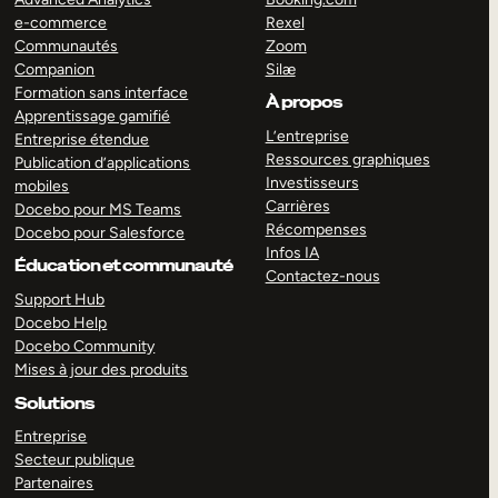
e-commerce
Rexel
Communautés
Zoom
Companion
Silæ
Formation sans interface
À propos
Apprentissage gamifié
L’entreprise
Entreprise étendue
Ressources graphiques
Publication d’applications
Investisseurs
mobiles
Carrières
Docebo pour MS Teams
Récompenses
Docebo pour Salesforce
Infos IA
Éducation et communauté
Contactez-nous
Support Hub
Docebo Help
Docebo Community
Mises à jour des produits
Solutions
Entreprise
Secteur publique
Partenaires