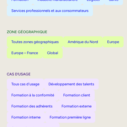
Services professionnels et aux consommateurs
ZONE GÉOGRAPHIQUE
Toutes zones géographiques
Amérique du Nord
Europe
Europe – France
Global
CAS D’USAGE
Tous cas d'usage
Développement des talents
Formation à la conformité
Formation client
Formation des adhérents
Formation externe
Formation interne
Formation première ligne