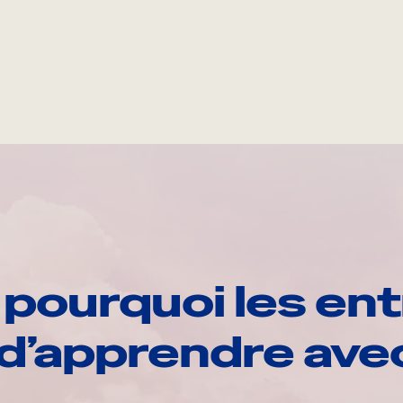
pourquoi les ent
d’apprendre av