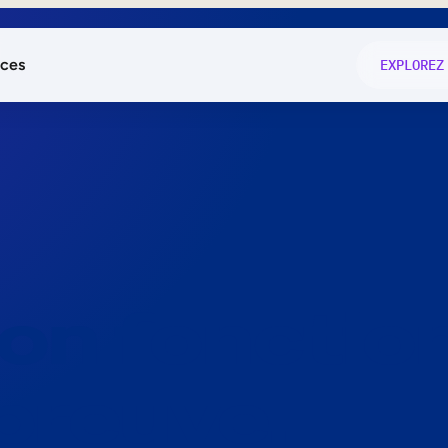
ces
EXPLOREZ
és
on fonctio
té
e
 preuve.