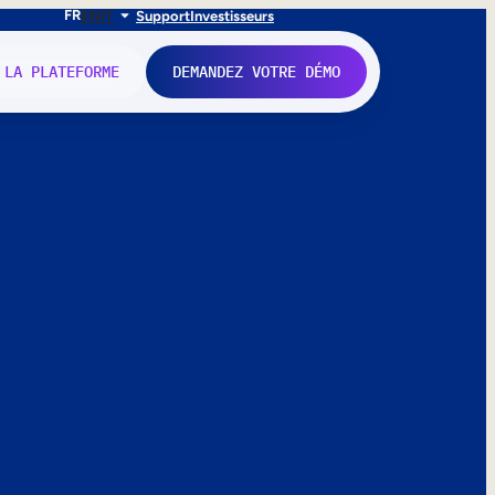
FR
EN
IT
Support
Investisseurs
 LA PLATEFORME
DEMANDEZ VOTRE DÉMO
nne.