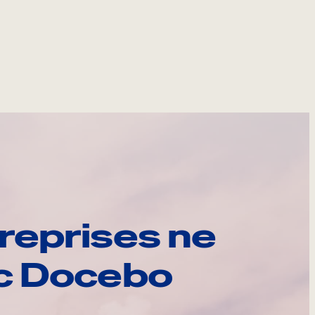
reprises ne
ec Docebo