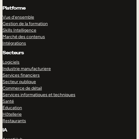
Platforme
Vue d’ensemble
Gestion de la formation
Skills Intelligence
Marché des contenus
Intégrations
Secteurs
Logiciels
Industrie manufacturiere
Services financiers
Secteur publique
Commerce de détail
Services informatiques et techniques
Santé
Éducation
Hôtellerie
Restaurants
IA