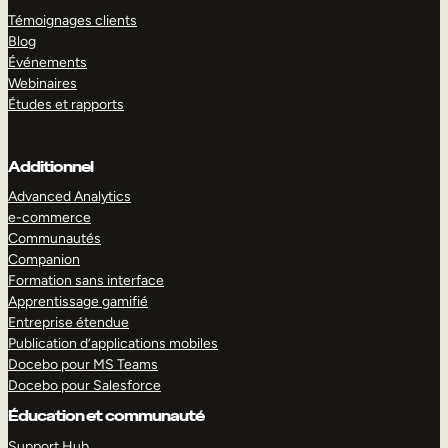
Témoignages clients
Blog
Événements
Webinaires
Études et rapports
Additionnel
Advanced Analytics
e-commerce
Communautés
Companion
Formation sans interface
Apprentissage gamifié
Entreprise étendue
Publication d’applications mobiles
Docebo pour MS Teams
Docebo pour Salesforce
Éducation et communauté
Support Hub