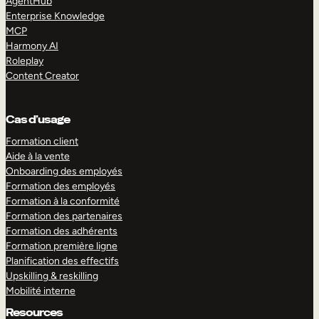
AgentHub
Enterprise Knowledge
MCP
Harmony AI
Roleplay
Content Creator
Cas d’usage
Formation client
Aide à la vente
Onboarding des employés
Formation des employés
Formation à la conformité
Formation des partenaires
Formation des adhérents
Formation première ligne
Planification des effectifs
Upskilling & reskilling
Mobilité interne
Resources