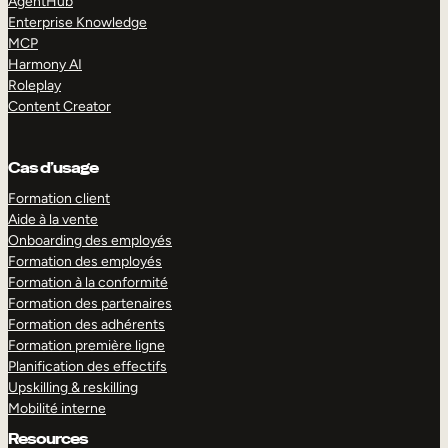
AgentHub
Enterprise Knowledge
MCP
Harmony AI
Roleplay
Content Creator
Cas d’usage
Formation client
Aide à la vente
Onboarding des employés
Formation des employés
Formation à la conformité
Formation des partenaires
Formation des adhérents
Formation première ligne
Planification des effectifs
Upskilling & reskilling
Mobilité interne
Resources