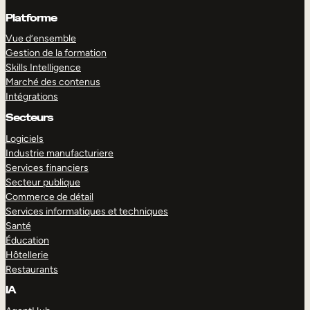
Platforme
Vue d’ensemble
Gestion de la formation
Skills Intelligence
Marché des contenus
Intégrations
Secteurs
Logiciels
Industrie manufacturiere
Services financiers
Secteur publique
Commerce de détail
Services informatiques et techniques
Santé
Éducation
Hôtellerie
Restaurants
IA