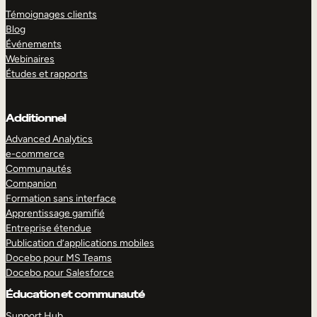
Témoignages clients
Blog
Événements
Webinaires
Études et rapports
Additionnel
Advanced Analytics
e-commerce
Communautés
Companion
Formation sans interface
Apprentissage gamifié
Entreprise étendue
Publication d’applications mobiles
Docebo pour MS Teams
Docebo pour Salesforce
Éducation et communauté
Support Hub