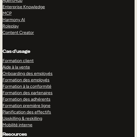
AgentHub
Enterprise Knowledge
MCP
Harmony AI
Roleplay
Content Creator
Cas d’usage
Formation client
Aide à la vente
Onboarding des employés
Formation des employés
Formation à la conformité
Formation des partenaires
Formation des adhérents
Formation première ligne
Planification des effectifs
Upskilling & reskilling
Mobilité interne
Resources