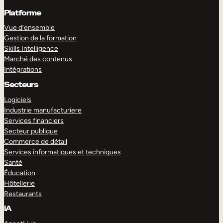
Platforme
Vue d’ensemble
Gestion de la formation
Skills Intelligence
Marché des contenus
Intégrations
Secteurs
Logiciels
Industrie manufacturiere
Services financiers
Secteur publique
Commerce de détail
Services informatiques et techniques
Santé
Éducation
Hôtellerie
Restaurants
IA