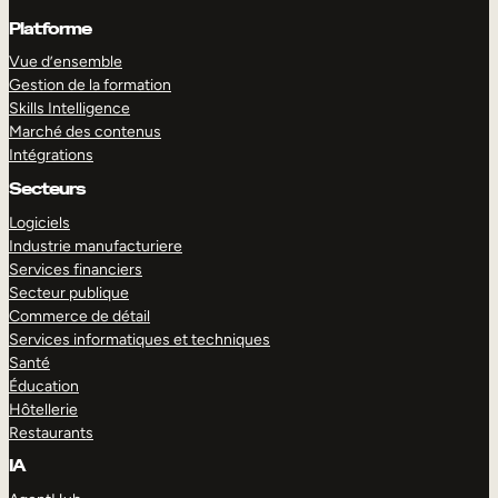
Platforme
Vue d’ensemble
Gestion de la formation
Skills Intelligence
Marché des contenus
Intégrations
Secteurs
Logiciels
Industrie manufacturiere
Services financiers
Secteur publique
Commerce de détail
Services informatiques et techniques
Santé
Éducation
Hôtellerie
Restaurants
IA