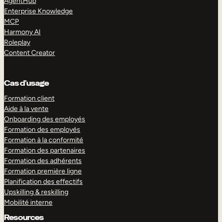
AgentHub
Enterprise Knowledge
MCP
Harmony AI
Roleplay
Content Creator
Cas d’usage
Formation client
Aide à la vente
Onboarding des employés
Formation des employés
Formation à la conformité
Formation des partenaires
Formation des adhérents
Formation première ligne
Planification des effectifs
Upskilling & reskilling
Mobilité interne
Resources