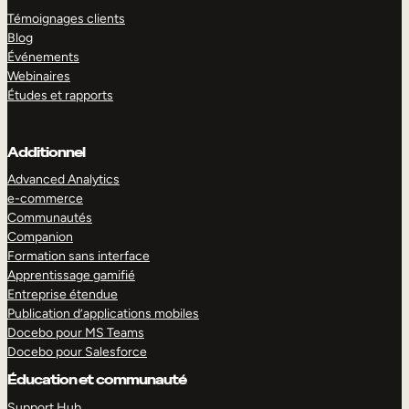
Témoignages clients
Blog
Événements
Webinaires
Études et rapports
Additionnel
Advanced Analytics
e-commerce
Communautés
Companion
Formation sans interface
Apprentissage gamifié
Entreprise étendue
Publication d’applications mobiles
Docebo pour MS Teams
Docebo pour Salesforce
Éducation et communauté
Support Hub