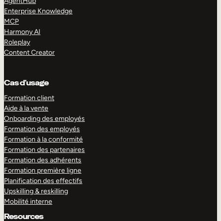
AgentHub
Enterprise Knowledge
MCP
Harmony AI
Roleplay
Content Creator
Cas d’usage
Formation client
Aide à la vente
Onboarding des employés
Formation des employés
Formation à la conformité
Formation des partenaires
Formation des adhérents
Formation première ligne
Planification des effectifs
Upskilling & reskilling
Mobilité interne
Resources