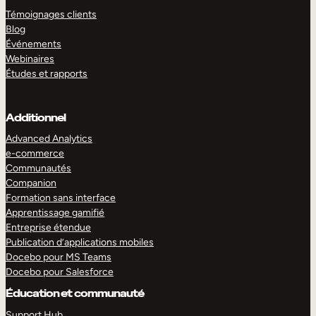
Témoignages clients
Blog
Événements
Webinaires
Études et rapports
Additionnel
Advanced Analytics
e-commerce
Communautés
Companion
Formation sans interface
Apprentissage gamifié
Entreprise étendue
Publication d’applications mobiles
Docebo pour MS Teams
Docebo pour Salesforce
Éducation et communauté
Support Hub