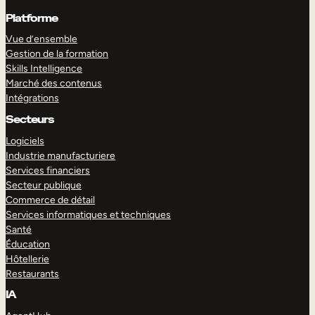
Platforme
Vue d’ensemble
Gestion de la formation
Skills Intelligence
Marché des contenus
Intégrations
Secteurs
Logiciels
Industrie manufacturiere
Services financiers
Secteur publique
Commerce de détail
Services informatiques et techniques
Santé
Éducation
Hôtellerie
Restaurants
IA