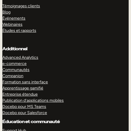
Témoignages clients
Blog
Événements
Webinaires
Études et rapports
Additionnel
Advanced Analytics
e-commerce
Communautés
Companion
Formation sans interface
Apprentissage gamifié
Entreprise étendue
Publication d’applications mobiles
Docebo pour MS Teams
Docebo pour Salesforce
Éducation et communauté
Support Hub