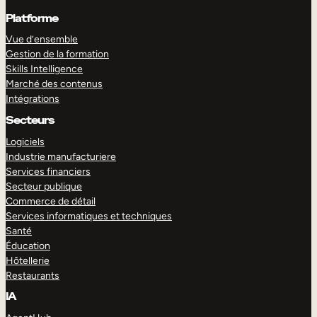
Platforme
Vue d’ensemble
Gestion de la formation
Skills Intelligence
Marché des contenus
Intégrations
Secteurs
Logiciels
Industrie manufacturiere
Services financiers
Secteur publique
Commerce de détail
Services informatiques et techniques
Santé
Éducation
Hôtellerie
Restaurants
IA