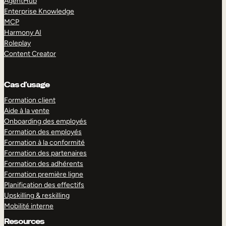
AgentHub
Enterprise Knowledge
MCP
Harmony AI
Roleplay
Content Creator
Cas d’usage
Formation client
Aide à la vente
Onboarding des employés
Formation des employés
Formation à la conformité
Formation des partenaires
Formation des adhérents
Formation première ligne
Planification des effectifs
Upskilling & reskilling
Mobilité interne
Resources