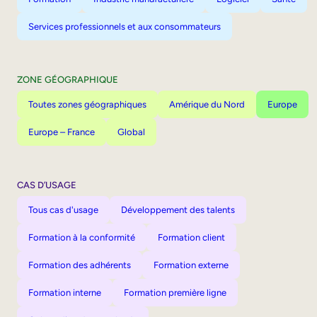
Services professionnels et aux consommateurs
ZONE GÉOGRAPHIQUE
Toutes zones géographiques
Amérique du Nord
Europe
Europe – France
Global
CAS D’USAGE
Tous cas d'usage
Développement des talents
Formation à la conformité
Formation client
Formation des adhérents
Formation externe
Formation interne
Formation première ligne