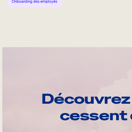
Onboarding des employés
Découvrez 
cessent 