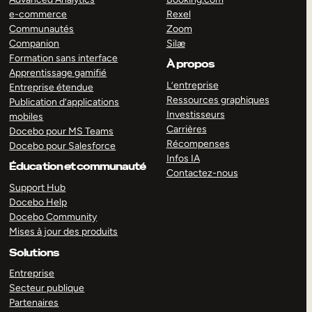
e-commerce
Rexel
Communautés
Zoom
Companion
Silæ
Formation sans interface
À propos
Apprentissage gamifié
L’entreprise
Entreprise étendue
Ressources graphiques
Publication d’applications
Investisseurs
mobiles
Carrières
Docebo pour MS Teams
Récompenses
Docebo pour Salesforce
Infos IA
Éducation et communauté
Contactez-nous
Support Hub
Docebo Help
Docebo Community
Mises à jour des produits
Solutions
Entreprise
Secteur publique
Partenaires