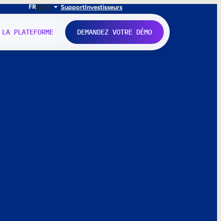
FR
EN
IT
Support
Investisseurs
 LA PLATEFORME
DEMANDEZ VOTRE DÉMO
nne.