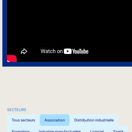
SECTEURS
Tous secteurs
Association
Distribution industrielle
Formation
Industrie manufacturière
Logiciel
Santé