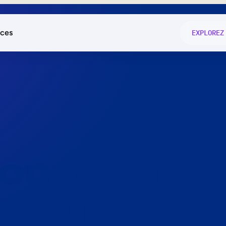
ces
EXPLOREZ
és
on fonctio
té
e
 preuve.