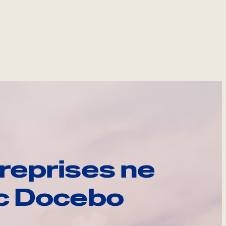
reprises ne
ec Docebo