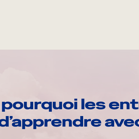
pourquoi les ent
d’apprendre av