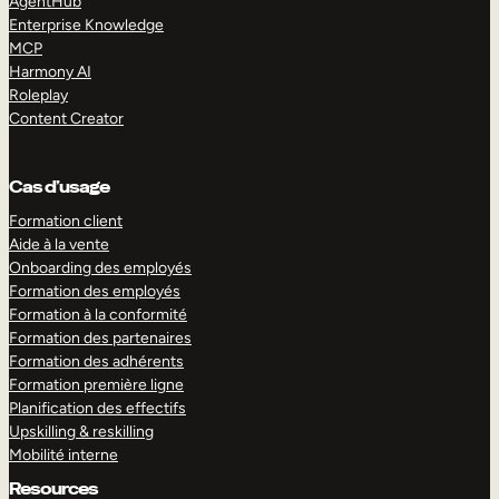
AgentHub
Enterprise Knowledge
MCP
Harmony AI
Roleplay
Content Creator
Cas d’usage
Formation client
Aide à la vente
Onboarding des employés
Formation des employés
Formation à la conformité
Formation des partenaires
Formation des adhérents
Formation première ligne
Planification des effectifs
Upskilling & reskilling
Mobilité interne
Resources