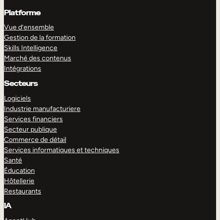
Platforme
Vue d’ensemble
Gestion de la formation
Skills Intelligence
Marché des contenus
Intégrations
Secteurs
Logiciels
Industrie manufacturiere
Services financiers
Secteur publique
Commerce de détail
Services informatiques et techniques
Santé
Éducation
Hôtellerie
Restaurants
IA