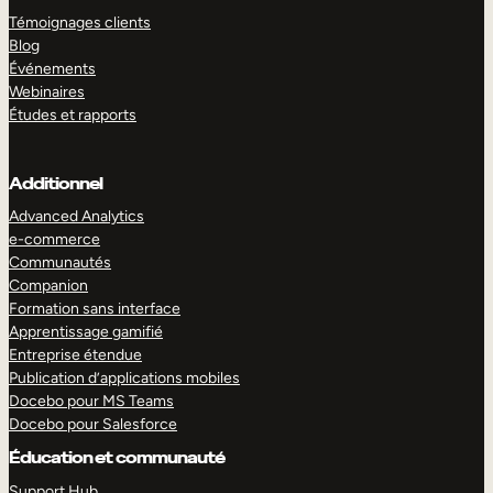
Témoignages clients
Blog
Événements
Webinaires
Études et rapports
Additionnel
Advanced Analytics
e-commerce
Communautés
Companion
Formation sans interface
Apprentissage gamifié
Entreprise étendue
Publication d’applications mobiles
Docebo pour MS Teams
Docebo pour Salesforce
Éducation et communauté
Support Hub