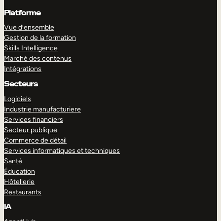
Platforme
Vue d’ensemble
Gestion de la formation
Skills Intelligence
Marché des contenus
Intégrations
Secteurs
Logiciels
Industrie manufacturiere
Services financiers
Secteur publique
Commerce de détail
Services informatiques et techniques
Santé
Éducation
Hôtellerie
Restaurants
IA