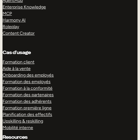
AgentHub
Enterprise Knowledge
MCP
Harmony AI
Roleplay
Content Creator
Cas d’usage
Formation client
Aide à la vente
Onboarding des employés
Formation des employés
Formation à la conformité
Formation des partenaires
Formation des adhérents
Formation première ligne
Planification des effectifs
Upskilling & reskilling
Mobilité interne
Resources