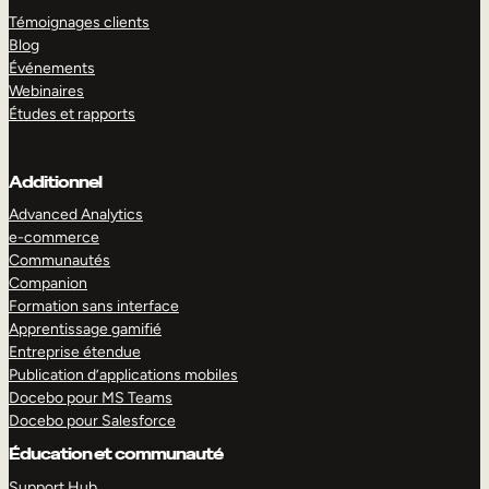
Témoignages clients
Blog
Événements
Webinaires
Études et rapports
Additionnel
Advanced Analytics
e-commerce
Communautés
Companion
Formation sans interface
Apprentissage gamifié
Entreprise étendue
Publication d’applications mobiles
Docebo pour MS Teams
Docebo pour Salesforce
Éducation et communauté
Support Hub