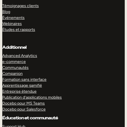
Témoignages clients
Blog
Événements
Webinaires
Études et rapports
Additionnel
Advanced Analytics
e-commerce
Communautés
Companion
Formation sans interface
Apprentissage gamifié
Entreprise étendue
Publication d’applications mobiles
Docebo pour MS Teams
Docebo pour Salesforce
Éducation et communauté
Support Hub