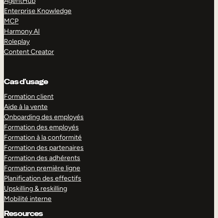
AgentHub
Enterprise Knowledge
MCP
Harmony AI
Roleplay
Content Creator
Cas d’usage
Formation client
Aide à la vente
Onboarding des employés
Formation des employés
Formation à la conformité
Formation des partenaires
Formation des adhérents
Formation première ligne
Planification des effectifs
Upskilling & reskilling
Mobilité interne
Resources