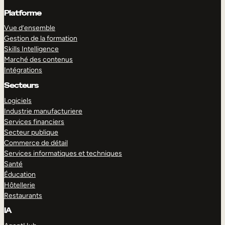
Platforme
Vue d’ensemble
Gestion de la formation
Skills Intelligence
Marché des contenus
Intégrations
Secteurs
Logiciels
Industrie manufacturiere
Services financiers
Secteur publique
Commerce de détail
Services informatiques et techniques
Santé
Éducation
Hôtellerie
Restaurants
IA