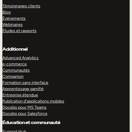
Témoignages clients
Blog
Événements
Webinaires
Études et rapports
Additionnel
Advanced Analytics
e-commerce
Communautés
Companion
Formation sans interface
Apprentissage gamifié
Entreprise étendue
Publication d’applications mobiles
Docebo pour MS Teams
Docebo pour Salesforce
Éducation et communauté
Support Hub