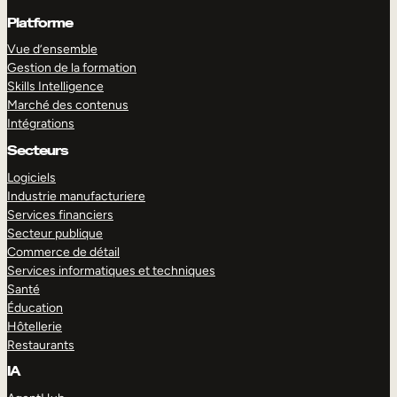
Platforme
Vue d’ensemble
Gestion de la formation
Skills Intelligence
Marché des contenus
Intégrations
Secteurs
Logiciels
Industrie manufacturiere
Services financiers
Secteur publique
Commerce de détail
Services informatiques et techniques
Santé
Éducation
Hôtellerie
Restaurants
IA