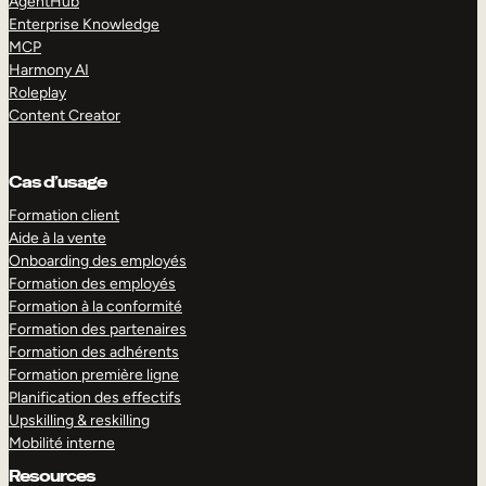
AgentHub
Enterprise Knowledge
MCP
Harmony AI
Roleplay
Content Creator
Cas d’usage
Formation client
Aide à la vente
Onboarding des employés
Formation des employés
Formation à la conformité
Formation des partenaires
Formation des adhérents
Formation première ligne
Planification des effectifs
Upskilling & reskilling
Mobilité interne
Resources