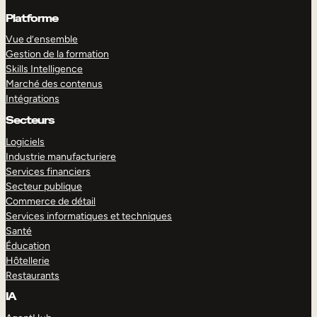
Platforme
Vue d’ensemble
Gestion de la formation
Skills Intelligence
Marché des contenus
Intégrations
Secteurs
Logiciels
Industrie manufacturiere
Services financiers
Secteur publique
Commerce de détail
Services informatiques et techniques
Santé
Éducation
Hôtellerie
Restaurants
IA