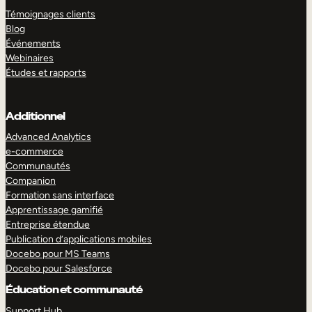
Témoignages clients
Blog
Événements
Webinaires
Études et rapports
Additionnel
Advanced Analytics
e-commerce
Communautés
Companion
Formation sans interface
Apprentissage gamifié
Entreprise étendue
Publication d’applications mobiles
Docebo pour MS Teams
Docebo pour Salesforce
Éducation et communauté
Support Hub