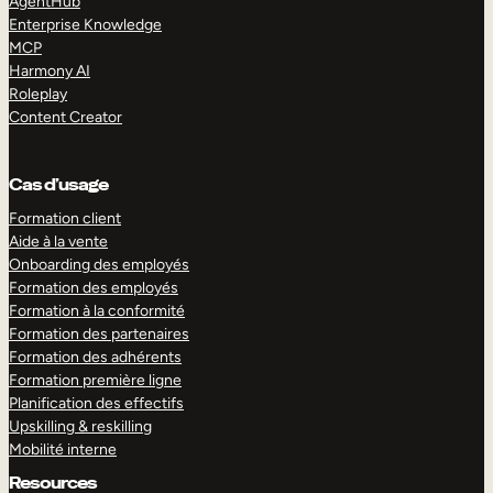
AgentHub
Enterprise Knowledge
MCP
Harmony AI
Roleplay
Content Creator
Cas d’usage
Formation client
Aide à la vente
Onboarding des employés
Formation des employés
Formation à la conformité
Formation des partenaires
Formation des adhérents
Formation première ligne
Planification des effectifs
Upskilling & reskilling
Mobilité interne
Resources