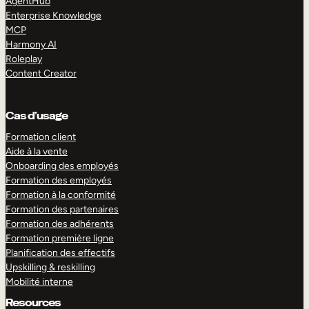
AgentHub
Enterprise Knowledge
MCP
Harmony AI
Roleplay
Content Creator
Cas d’usage
Formation client
Aide à la vente
Onboarding des employés
Formation des employés
Formation à la conformité
Formation des partenaires
Formation des adhérents
Formation première ligne
Planification des effectifs
Upskilling & reskilling
Mobilité interne
Resources