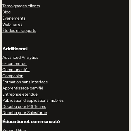
Témoignages clients
Blog
Événements
Webinaires
Études et rapports
Additionnel
Advanced Analytics
e-commerce
Communautés
Companion
Formation sans interface
Apprentissage gamifié
Entreprise étendue
Publication d’applications mobiles
Docebo pour MS Teams
Docebo pour Salesforce
Éducation et communauté
Support Hub