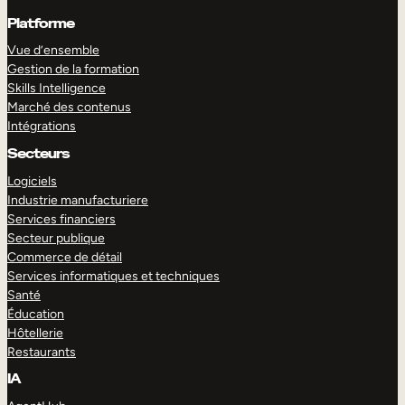
Platforme
Vue d’ensemble
Gestion de la formation
Skills Intelligence
Marché des contenus
Intégrations
Secteurs
Logiciels
Industrie manufacturiere
Services financiers
Secteur publique
Commerce de détail
Services informatiques et techniques
Santé
Éducation
Hôtellerie
Restaurants
IA