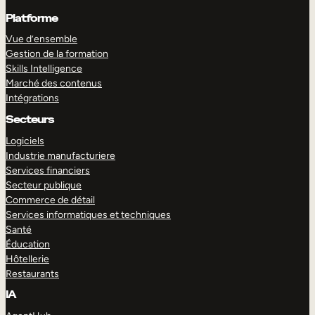
Platforme
Vue d’ensemble
Gestion de la formation
Skills Intelligence
Marché des contenus
Intégrations
Secteurs
Logiciels
Industrie manufacturiere
Services financiers
Secteur publique
Commerce de détail
Services informatiques et techniques
Santé
Éducation
Hôtellerie
Restaurants
IA