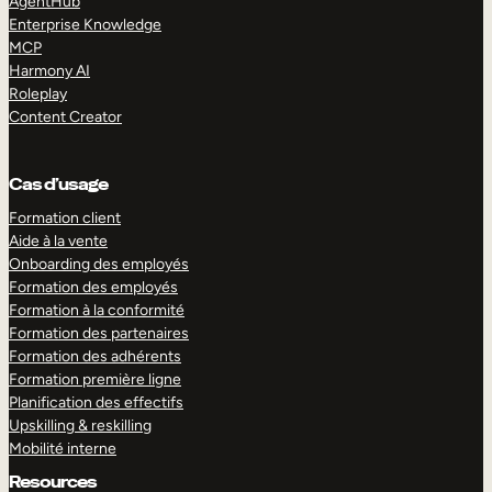
AgentHub
Enterprise Knowledge
MCP
Harmony AI
Roleplay
Content Creator
Cas d’usage
Formation client
Aide à la vente
Onboarding des employés
Formation des employés
Formation à la conformité
Formation des partenaires
Formation des adhérents
Formation première ligne
Planification des effectifs
Upskilling & reskilling
Mobilité interne
Resources