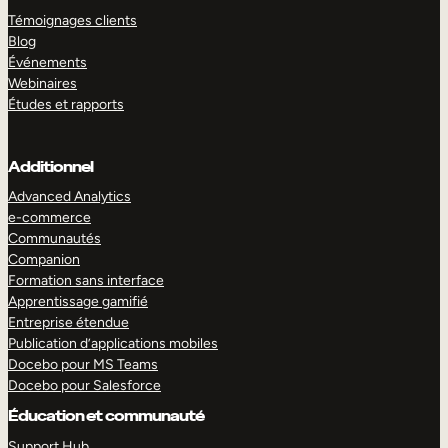
Témoignages clients
Blog
Événements
Webinaires
Études et rapports
Additionnel
Advanced Analytics
e-commerce
Communautés
Companion
Formation sans interface
Apprentissage gamifié
Entreprise étendue
Publication d’applications mobiles
Docebo pour MS Teams
Docebo pour Salesforce
Éducation et communauté
Support Hub