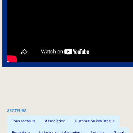
SECTEURS
Tous secteurs
Association
Distribution industrielle
Formation
Industrie manufacturière
Logiciel
Santé