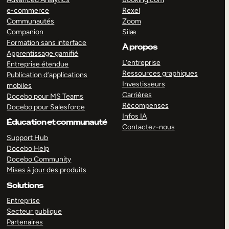
e-commerce
Rexel
Communautés
Zoom
Companion
Silæ
Formation sans interface
À propos
Apprentissage gamifié
L’entreprise
Entreprise étendue
Ressources graphiques
Publication d’applications
Investisseurs
mobiles
Carrières
Docebo pour MS Teams
Récompenses
Docebo pour Salesforce
Infos IA
Éducation et communauté
Contactez-nous
Support Hub
Docebo Help
Docebo Community
Mises à jour des produits
Solutions
Entreprise
Secteur publique
Partenaires