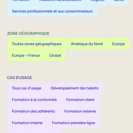
Services professionnels et aux consommateurs
ZONE GÉOGRAPHIQUE
Toutes zones géographiques
Amérique du Nord
Europe
Europe – France
Global
CAS D’USAGE
Tous cas d'usage
Développement des talents
Formation à la conformité
Formation client
Formation des adhérents
Formation externe
Formation interne
Formation première ligne