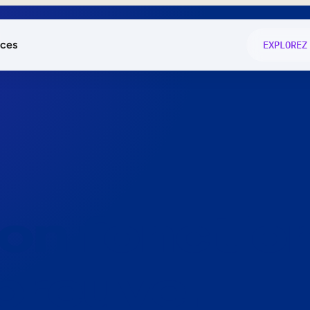
ces
EXPLOREZ
és
on fonctio
té
e
 preuve.