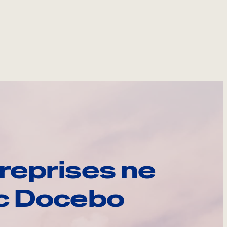
reprises ne
ec Docebo