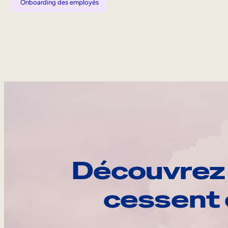
Onboarding des employés
Découvrez 
cessent 