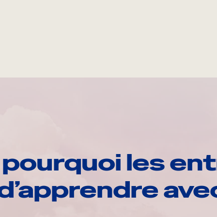
pourquoi les ent
d’apprendre av