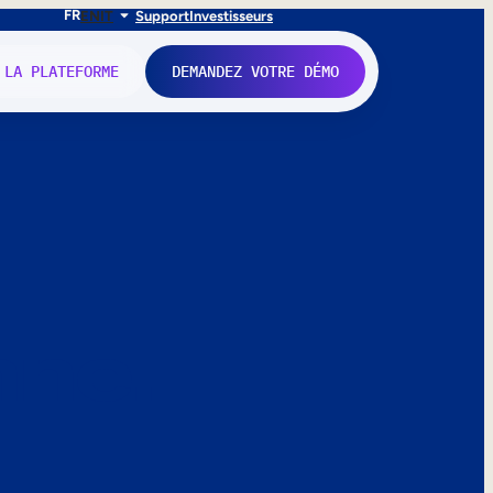
FR
EN
IT
Support
Investisseurs
 LA PLATEFORME
DEMANDEZ VOTRE DÉMO
nne.