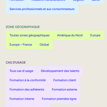
Services professionnels et aux consommateurs
ZONE GÉOGRAPHIQUE
Toutes zones géographiques
Amérique du Nord
Europe
Europe – France
Global
CAS D’USAGE
Tous cas d'usage
Développement des talents
Formation à la conformité
Formation client
Formation des adhérents
Formation externe
Formation interne
Formation première ligne