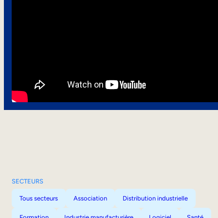
SECTEURS
Tous secteurs
Association
Distribution industrielle
Formation
Industrie manufacturière
Logiciel
Santé