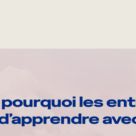
pourquoi les ent
d’apprendre av