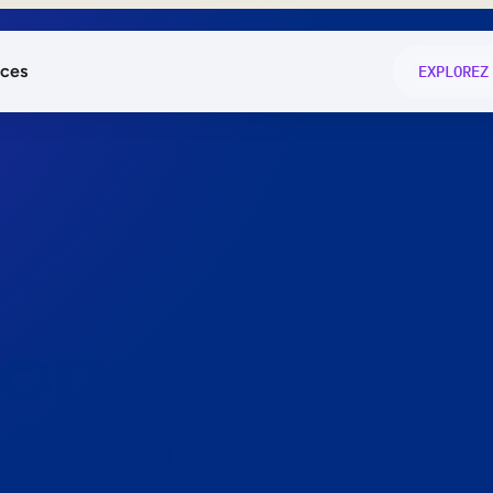
ces
EXPLOREZ
és
on fonctio
té
e
 preuve.