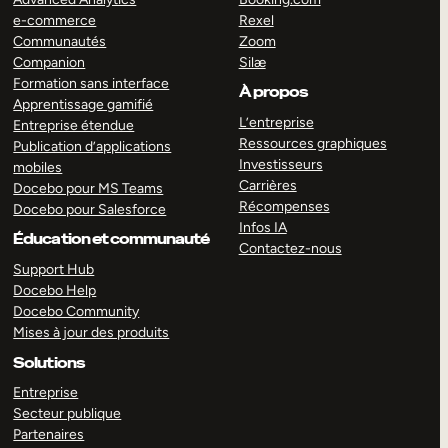
e-commerce
Rexel
Communautés
Zoom
Companion
Silæ
Formation sans interface
À propos
Apprentissage gamifié
L’entreprise
Entreprise étendue
Ressources graphiques
Publication d’applications
Investisseurs
mobiles
Carrières
Docebo pour MS Teams
Récompenses
Docebo pour Salesforce
Infos IA
Éducation et communauté
Contactez-nous
Support Hub
Docebo Help
Docebo Community
Mises à jour des produits
Solutions
Entreprise
Secteur publique
Partenaires