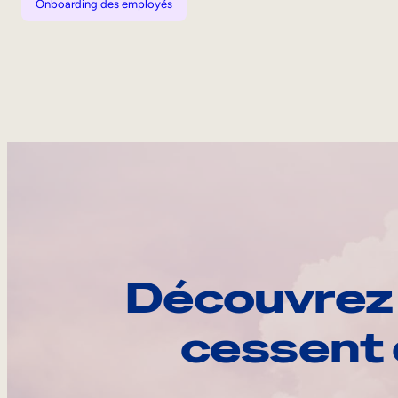
Onboarding des employés
Découvrez 
cessent 