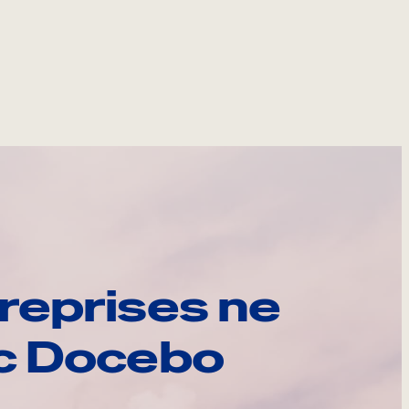
reprises ne
ec Docebo