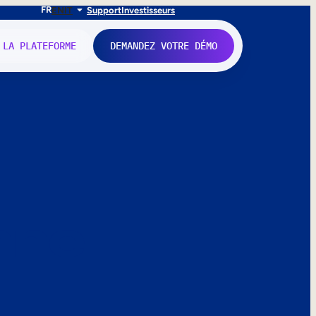
FR
EN
IT
Support
Investisseurs
 LA PLATEFORME
DEMANDEZ VOTRE DÉMO
nne.