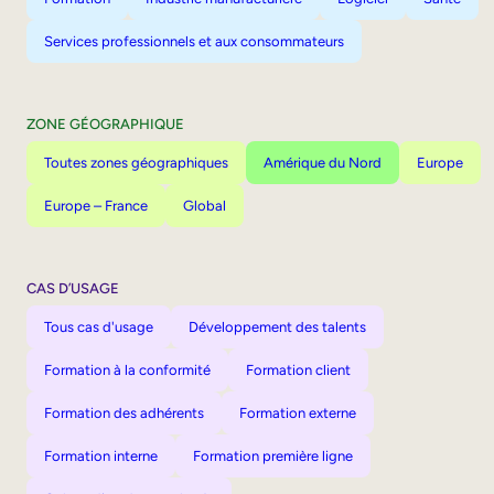
Services professionnels et aux consommateurs
ZONE GÉOGRAPHIQUE
Toutes zones géographiques
Amérique du Nord
Europe
Europe – France
Global
CAS D’USAGE
Tous cas d'usage
Développement des talents
Formation à la conformité
Formation client
Formation des adhérents
Formation externe
Formation interne
Formation première ligne