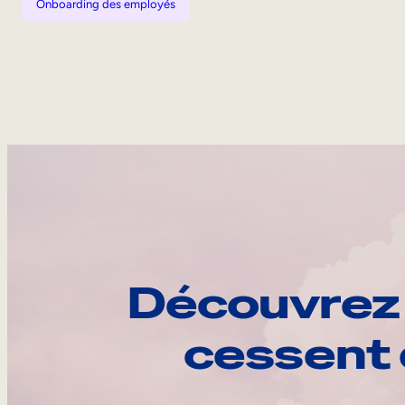
Onboarding des employés
Découvrez 
cessent 