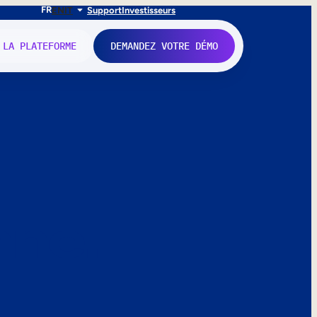
FR
EN
IT
Support
Investisseurs
 LA PLATEFORME
DEMANDEZ VOTRE DÉMO
nne.