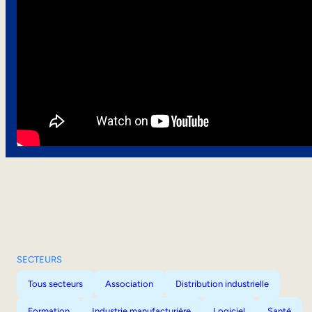
SECTEURS
Tous secteurs
Association
Distribution industrielle
Formation
Industrie manufacturière
Logiciel
Santé