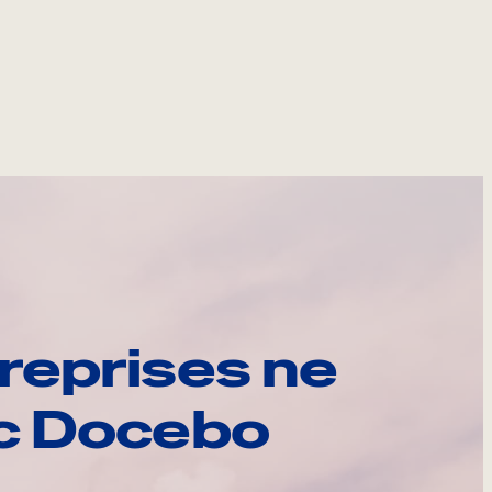
reprises ne
ec Docebo