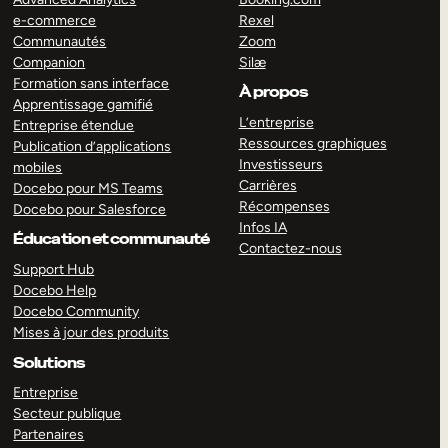
e-commerce
Rexel
Communautés
Zoom
Companion
Silæ
Formation sans interface
À propos
Apprentissage gamifié
L’entreprise
Entreprise étendue
Ressources graphiques
Publication d’applications
Investisseurs
mobiles
Carrières
Docebo pour MS Teams
Récompenses
Docebo pour Salesforce
Infos IA
Éducation et communauté
Contactez-nous
Support Hub
Docebo Help
Docebo Community
Mises à jour des produits
Solutions
Entreprise
Secteur publique
Partenaires