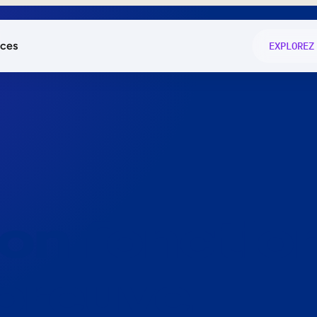
ces
EXPLOREZ
és
on fonctio
té
e
 preuve.