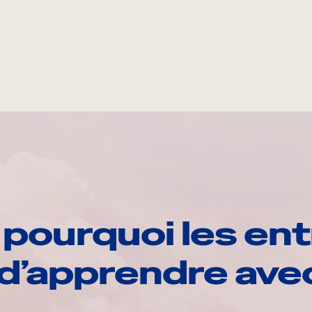
pourquoi les ent
d’apprendre av