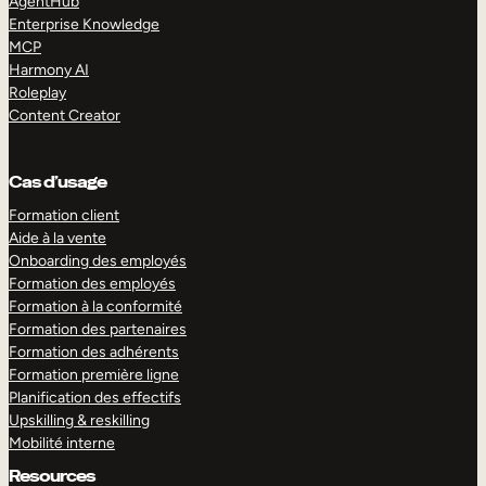
AgentHub
Enterprise Knowledge
MCP
Harmony AI
Roleplay
Content Creator
Cas d’usage
Formation client
Aide à la vente
Onboarding des employés
Formation des employés
Formation à la conformité
Formation des partenaires
Formation des adhérents
Formation première ligne
Planification des effectifs
Upskilling & reskilling
Mobilité interne
Resources