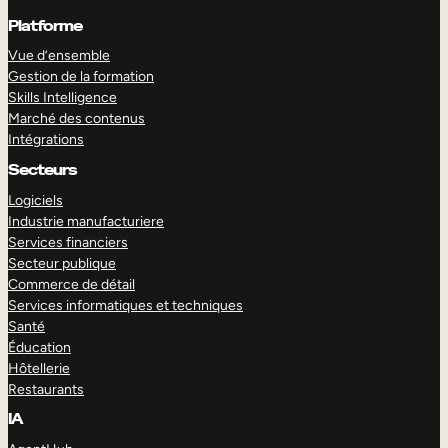
Platforme
Vue d’ensemble
Gestion de la formation
Skills Intelligence
Marché des contenus
Intégrations
Secteurs
Logiciels
Industrie manufacturiere
Services financiers
Secteur publique
Commerce de détail
Services informatiques et techniques
Santé
Éducation
Hôtellerie
Restaurants
IA