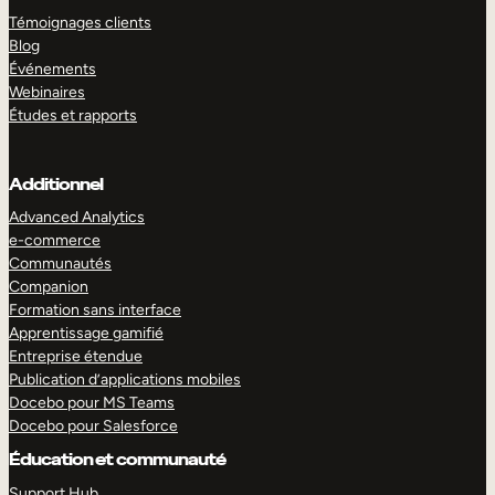
Témoignages clients
Blog
Événements
Webinaires
Études et rapports
Additionnel
Advanced Analytics
e-commerce
Communautés
Companion
Formation sans interface
Apprentissage gamifié
Entreprise étendue
Publication d’applications mobiles
Docebo pour MS Teams
Docebo pour Salesforce
Éducation et communauté
Support Hub