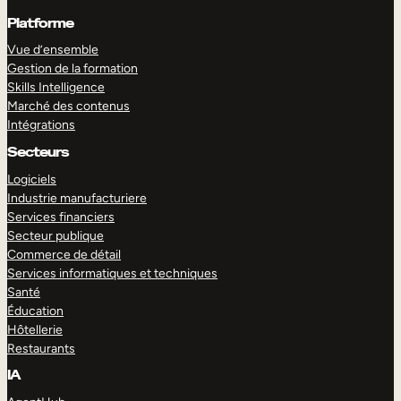
Platforme
Vue d’ensemble
Gestion de la formation
Skills Intelligence
Marché des contenus
Intégrations
Secteurs
Logiciels
Industrie manufacturiere
Services financiers
Secteur publique
Commerce de détail
Services informatiques et techniques
Santé
Éducation
Hôtellerie
Restaurants
IA