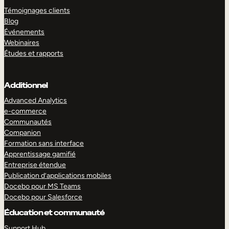
Témoignages clients
Blog
Événements
Webinaires
Études et rapports
Additionnel
Advanced Analytics
e-commerce
Communautés
Companion
Formation sans interface
Apprentissage gamifié
Entreprise étendue
Publication d’applications mobiles
Docebo pour MS Teams
Docebo pour Salesforce
Éducation et communauté
Support Hub