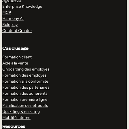
AgentHub
Enterprise Knowledge
MCP
Harmony AI
Roleplay
Content Creator
Cas d’usage
Formation client
Aide à la vente
Onboarding des employés
Formation des employés
Formation à la conformité
Formation des partenaires
Formation des adhérents
Formation première ligne
Planification des effectifs
Upskilling & reskilling
Mobilité interne
Resources