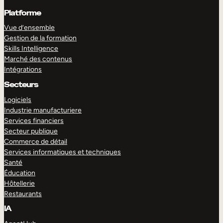
Platforme
Vue d’ensemble
Gestion de la formation
Skills Intelligence
Marché des contenus
Intégrations
Secteurs
Logiciels
Industrie manufacturiere
Services financiers
Secteur publique
Commerce de détail
Services informatiques et techniques
Santé
Éducation
Hôtellerie
Restaurants
IA