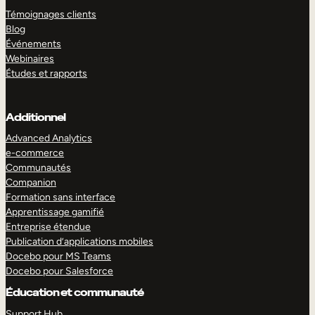
Témoignages clients
Blog
Événements
Webinaires
Études et rapports
Additionnel
Advanced Analytics
e-commerce
Communautés
Companion
Formation sans interface
Apprentissage gamifié
Entreprise étendue
Publication d’applications mobiles
Docebo pour MS Teams
Docebo pour Salesforce
Éducation et communauté
Support Hub