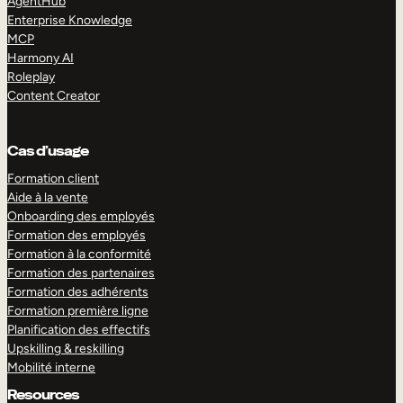
AgentHub
Enterprise Knowledge
MCP
Harmony AI
Roleplay
Content Creator
Cas d’usage
Formation client
Aide à la vente
Onboarding des employés
Formation des employés
Formation à la conformité
Formation des partenaires
Formation des adhérents
Formation première ligne
Planification des effectifs
Upskilling & reskilling
Mobilité interne
Resources