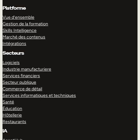
Platforme
Vue d’ensemble
Gestion de la formation
Skills Intelligence
Marché des contenus
Intégrations
Secteurs
Logiciels
Industrie manufacturiere
Services financiers
Secteur publique
Commerce de détail
Services informatiques et techniques
Santé
Éducation
Hôtellerie
Restaurants
IA