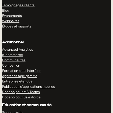
Témoignages clients
Blog
Événements
Webinaires
Études et rapports
Additionnel
Advanced Analytics
e-commerce
Communautés
Companion
Formation sans interface
Apprentissage gamifié
Entreprise étendue
Publication d’applications mobiles
Docebo pour MS Teams
Docebo pour Salesforce
Éducation et communauté
Support Hub