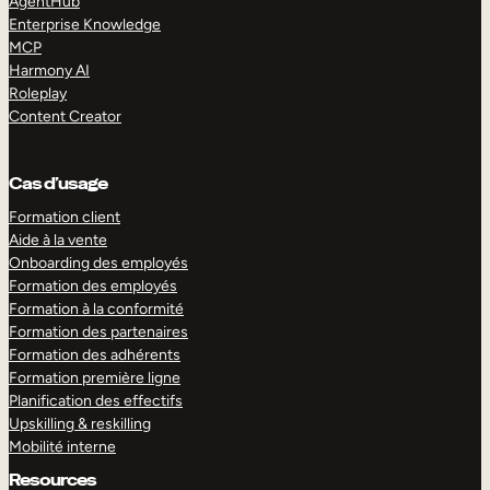
AgentHub
Enterprise Knowledge
MCP
Harmony AI
Roleplay
Content Creator
Cas d’usage
Formation client
Aide à la vente
Onboarding des employés
Formation des employés
Formation à la conformité
Formation des partenaires
Formation des adhérents
Formation première ligne
Planification des effectifs
Upskilling & reskilling
Mobilité interne
Resources