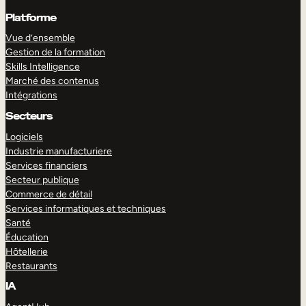
Platforme
Vue d’ensemble
Gestion de la formation
Skills Intelligence
Marché des contenus
Intégrations
Secteurs
Logiciels
Industrie manufacturiere
Services financiers
Secteur publique
Commerce de détail
Services informatiques et techniques
Santé
Éducation
Hôtellerie
Restaurants
IA