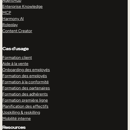
AgentHub
Enterprise Knowledge
MCP
Harmony AI
Roleplay
Content Creator
Cas d’usage
Formation client
Aide à la vente
Onboarding des employés
Formation des employés
Formation à la conformité
Formation des partenaires
Formation des adhérents
Formation première ligne
Planification des effectifs
Upskilling & reskilling
Mobilité interne
Resources