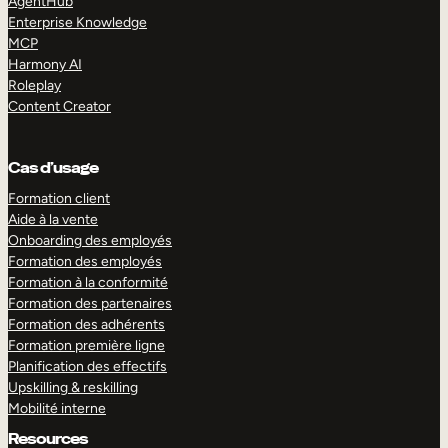
AgentHub
Enterprise Knowledge
MCP
Harmony AI
Roleplay
Content Creator
Cas d’usage
Formation client
Aide à la vente
Onboarding des employés
Formation des employés
Formation à la conformité
Formation des partenaires
Formation des adhérents
Formation première ligne
Planification des effectifs
Upskilling & reskilling
Mobilité interne
Resources