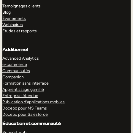
Témoignages clients
Blog
Événements
Webinaires
Études et rapports
Additionnel
Advanced Analytics
e-commerce
Communautés
Companion
Formation sans interface
Apprentissage gamifié
Entreprise étendue
Publication d’applications mobiles
Docebo pour MS Teams
Docebo pour Salesforce
Éducation et communauté
Support Hub