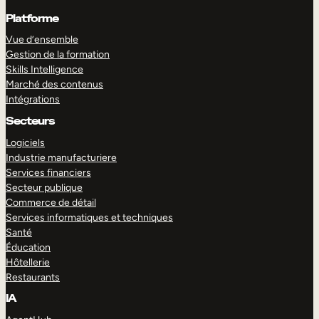
Platforme
Vue d’ensemble
Gestion de la formation
Skills Intelligence
Marché des contenus
Intégrations
Secteurs
Logiciels
Industrie manufacturiere
Services financiers
Secteur publique
Commerce de détail
Services informatiques et techniques
Santé
Éducation
Hôtellerie
Restaurants
IA