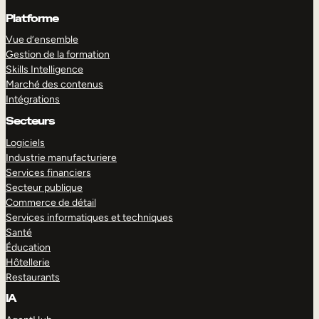
Platforme
Vue d’ensemble
Gestion de la formation
Skills Intelligence
Marché des contenus
Intégrations
Secteurs
Logiciels
Industrie manufacturiere
Services financiers
Secteur publique
Commerce de détail
Services informatiques et techniques
Santé
Éducation
Hôtellerie
Restaurants
IA