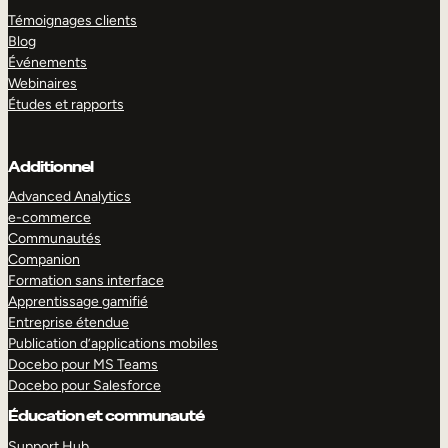
Témoignages clients
Blog
Événements
Webinaires
Études et rapports
Additionnel
Advanced Analytics
e-commerce
Communautés
Companion
Formation sans interface
Apprentissage gamifié
Entreprise étendue
Publication d’applications mobiles
Docebo pour MS Teams
Docebo pour Salesforce
Éducation et communauté
Support Hub