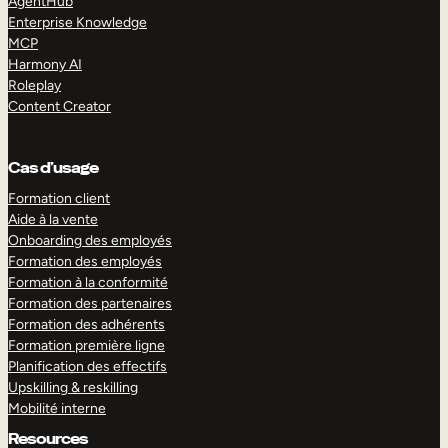
AgentHub
Enterprise Knowledge
MCP
Harmony AI
Roleplay
Content Creator
Cas d’usage
Formation client
Aide à la vente
Onboarding des employés
Formation des employés
Formation à la conformité
Formation des partenaires
Formation des adhérents
Formation première ligne
Planification des effectifs
Upskilling & reskilling
Mobilité interne
Resources