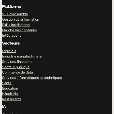
Platforme
Vue d’ensemble
Gestion de la formation
Skills Intelligence
Marché des contenus
Intégrations
Secteurs
Logiciels
Industrie manufacturiere
Services financiers
Secteur publique
Commerce de détail
Services informatiques et techniques
Santé
Éducation
Hôtellerie
Restaurants
IA