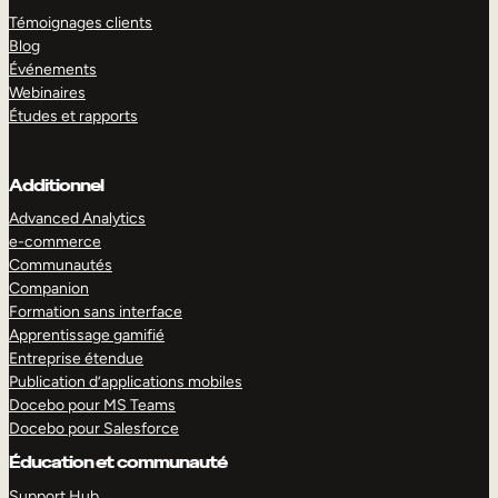
Témoignages clients
Blog
Événements
Webinaires
Études et rapports
Additionnel
Advanced Analytics
e-commerce
Communautés
Companion
Formation sans interface
Apprentissage gamifié
Entreprise étendue
Publication d’applications mobiles
Docebo pour MS Teams
Docebo pour Salesforce
Éducation et communauté
Support Hub