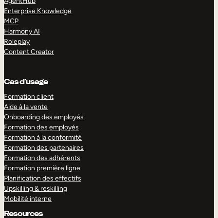
AgentHub
Enterprise Knowledge
MCP
Harmony AI
Roleplay
Content Creator
Cas d’usage
Formation client
Aide à la vente
Onboarding des employés
Formation des employés
Formation à la conformité
Formation des partenaires
Formation des adhérents
Formation première ligne
Planification des effectifs
Upskilling & reskilling
Mobilité interne
Resources