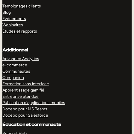
Témoignages clients
Blog
Événements
Webinaires
Études et rapports
Additionnel
Advanced Analytics
e-commerce
Communautés
Companion
Formation sans interface
Apprentissage gamifié
Entreprise étendue
Publication d’applications mobiles
Docebo pour MS Teams
Docebo pour Salesforce
Éducation et communauté
Support Hub