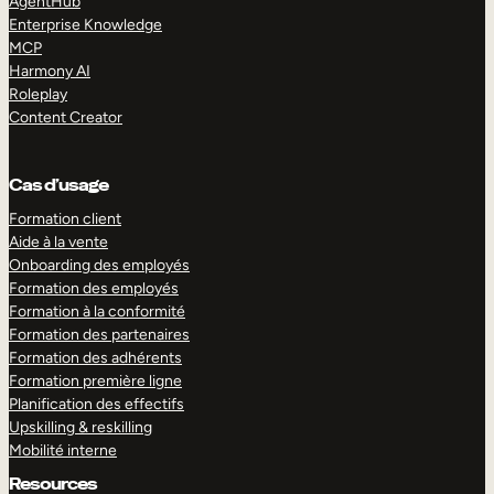
AgentHub
Enterprise Knowledge
MCP
Harmony AI
Roleplay
Content Creator
Cas d’usage
Formation client
Aide à la vente
Onboarding des employés
Formation des employés
Formation à la conformité
Formation des partenaires
Formation des adhérents
Formation première ligne
Planification des effectifs
Upskilling & reskilling
Mobilité interne
Resources