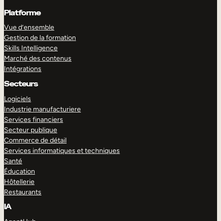
Platforme
Vue d’ensemble
Gestion de la formation
Skills Intelligence
Marché des contenus
Intégrations
Secteurs
Logiciels
Industrie manufacturiere
Services financiers
Secteur publique
Commerce de détail
Services informatiques et techniques
Santé
Éducation
Hôtellerie
Restaurants
IA