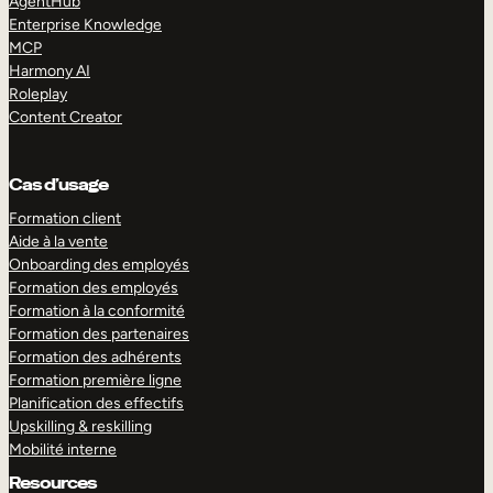
AgentHub
Enterprise Knowledge
MCP
Harmony AI
Roleplay
Content Creator
Cas d’usage
Formation client
Aide à la vente
Onboarding des employés
Formation des employés
Formation à la conformité
Formation des partenaires
Formation des adhérents
Formation première ligne
Planification des effectifs
Upskilling & reskilling
Mobilité interne
Resources