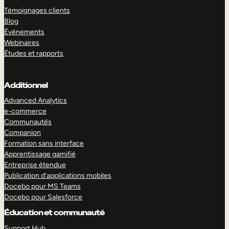
Témoignages clients
Blog
Événements
Webinaires
Études et rapports
Additionnel
Advanced Analytics
e-commerce
Communautés
Companion
Formation sans interface
Apprentissage gamifié
Entreprise étendue
Publication d’applications mobiles
Docebo pour MS Teams
Docebo pour Salesforce
Éducation et communauté
Support Hub