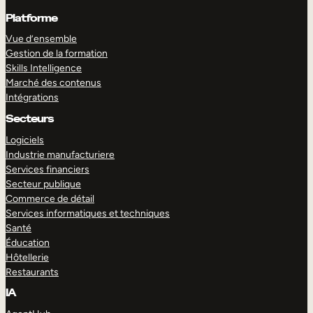
Platforme
Vue d’ensemble
Gestion de la formation
Skills Intelligence
Marché des contenus
Intégrations
Secteurs
Logiciels
Industrie manufacturiere
Services financiers
Secteur publique
Commerce de détail
Services informatiques et techniques
Santé
Éducation
Hôtellerie
Restaurants
IA