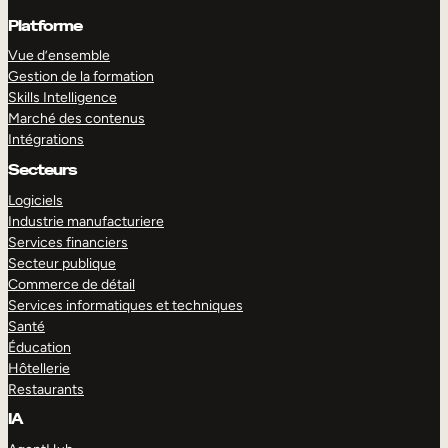
Platforme
Vue d’ensemble
Gestion de la formation
Skills Intelligence
Marché des contenus
Intégrations
Secteurs
Logiciels
Industrie manufacturiere
Services financiers
Secteur publique
Commerce de détail
Services informatiques et techniques
Santé
Éducation
Hôtellerie
Restaurants
IA