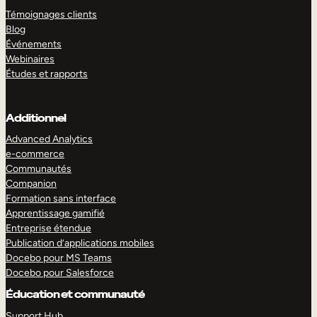
Témoignages clients
Blog
Événements
Webinaires
Études et rapports
Additionnel
Advanced Analytics
e-commerce
Communautés
Companion
Formation sans interface
Apprentissage gamifié
Entreprise étendue
Publication d’applications mobiles
Docebo pour MS Teams
Docebo pour Salesforce
Éducation et communauté
Support Hub