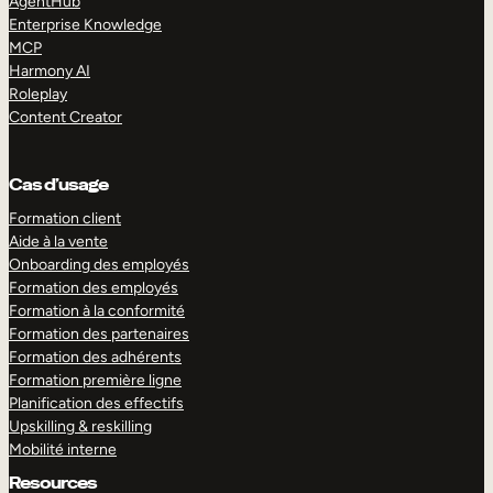
AgentHub
Enterprise Knowledge
MCP
Harmony AI
Roleplay
Content Creator
Cas d’usage
Formation client
Aide à la vente
Onboarding des employés
Formation des employés
Formation à la conformité
Formation des partenaires
Formation des adhérents
Formation première ligne
Planification des effectifs
Upskilling & reskilling
Mobilité interne
Resources