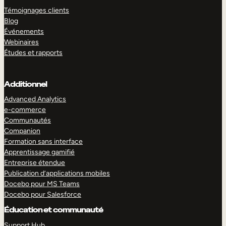
Témoignages clients
Blog
Événements
Webinaires
Études et rapports
Additionnel
Advanced Analytics
e-commerce
Communautés
Companion
Formation sans interface
Apprentissage gamifié
Entreprise étendue
Publication d’applications mobiles
Docebo pour MS Teams
Docebo pour Salesforce
Éducation et communauté
Support Hub