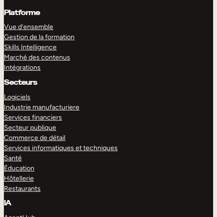
Platforme
Vue d’ensemble
Gestion de la formation
Skills Intelligence
Marché des contenus
Intégrations
Secteurs
Logiciels
Industrie manufacturiere
Services financiers
Secteur publique
Commerce de détail
Services informatiques et techniques
Santé
Éducation
Hôtellerie
Restaurants
IA