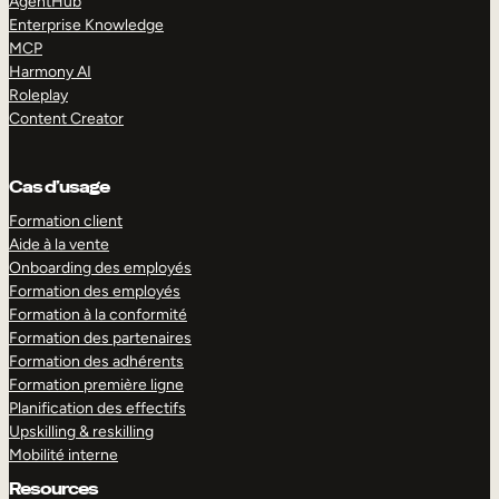
AgentHub
Enterprise Knowledge
MCP
Harmony AI
Roleplay
Content Creator
Cas d’usage
Formation client
Aide à la vente
Onboarding des employés
Formation des employés
Formation à la conformité
Formation des partenaires
Formation des adhérents
Formation première ligne
Planification des effectifs
Upskilling & reskilling
Mobilité interne
Resources