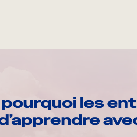
pourquoi les ent
d’apprendre av