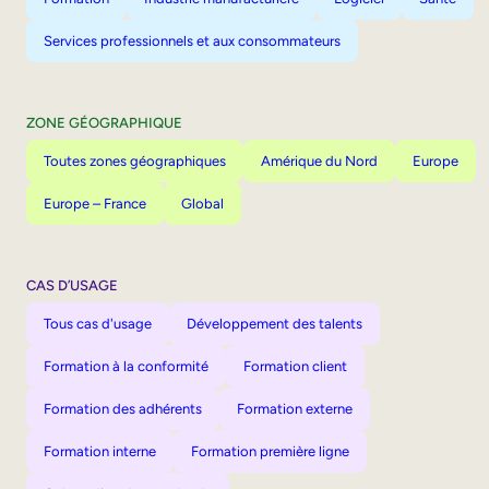
Services professionnels et aux consommateurs
ZONE GÉOGRAPHIQUE
Toutes zones géographiques
Amérique du Nord
Europe
Europe – France
Global
CAS D’USAGE
Tous cas d'usage
Développement des talents
Formation à la conformité
Formation client
Formation des adhérents
Formation externe
Formation interne
Formation première ligne