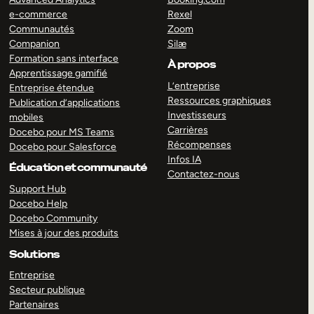
e-commerce
Rexel
Communautés
Zoom
Companion
Silæ
Formation sans interface
À propos
Apprentissage gamifié
L’entreprise
Entreprise étendue
Ressources graphiques
Publication d’applications
Investisseurs
mobiles
Carrières
Docebo pour MS Teams
Récompenses
Docebo pour Salesforce
Infos IA
Éducation et communauté
Contactez-nous
Support Hub
Docebo Help
Docebo Community
Mises à jour des produits
Solutions
Entreprise
Secteur publique
Partenaires