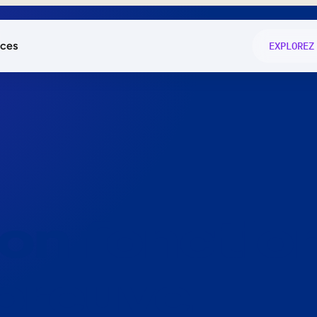
ces
EXPLOREZ
és
on fonctio
té
e
 preuve.