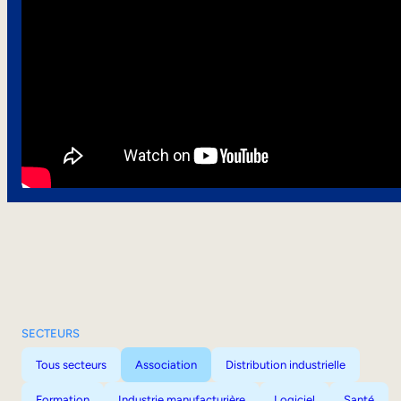
SECTEURS
Tous secteurs
Association
Distribution industrielle
Formation
Industrie manufacturière
Logiciel
Santé