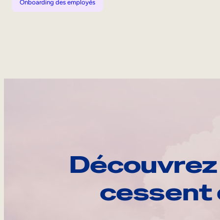
Onboarding des employés
Découvrez 
cessent 