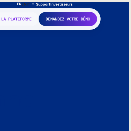
FR
EN
IT
Support
Investisseurs
 LA PLATEFORME
DEMANDEZ VOTRE DÉMO
nne.