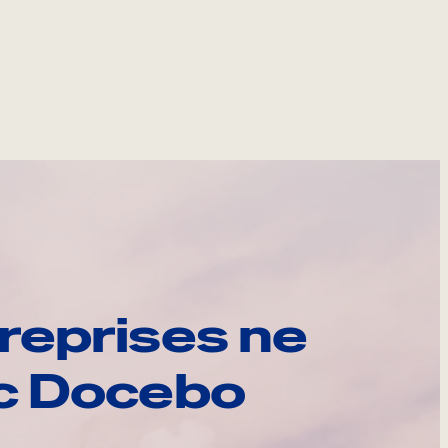
reprises ne
ec Docebo