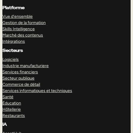
Platforme
Vue d’ensemble
Gestion de la formation
Skills Intelligence
Marché des contenus
Intégrations
Secteurs
Logiciels
Industrie manufacturiere
Services financiers
Secteur publique
Commerce de détail
Services informatiques et techniques
Santé
Éducation
Hôtellerie
Restaurants
IA