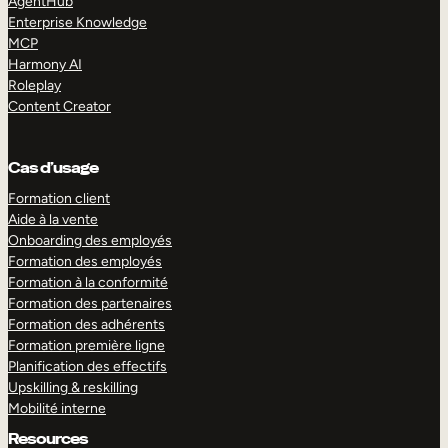
AgentHub
Enterprise Knowledge
MCP
Harmony AI
Roleplay
Content Creator
Cas d’usage
Formation client
Aide à la vente
Onboarding des employés
Formation des employés
Formation à la conformité
Formation des partenaires
Formation des adhérents
Formation première ligne
Planification des effectifs
Upskilling & reskilling
Mobilité interne
Resources