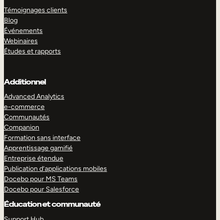
Témoignages clients
Blog
Événements
Webinaires
Études et rapports
Additionnel
Advanced Analytics
e-commerce
Communautés
Companion
Formation sans interface
Apprentissage gamifié
Entreprise étendue
Publication d’applications mobiles
Docebo pour MS Teams
Docebo pour Salesforce
Éducation et communauté
Support Hub