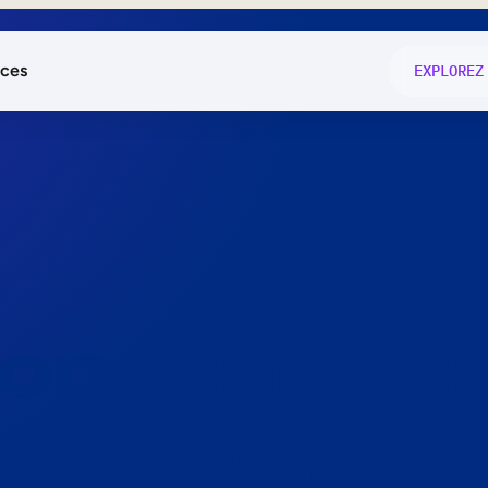
ces
EXPLOREZ
és
on fonctio
té
e
 preuve.