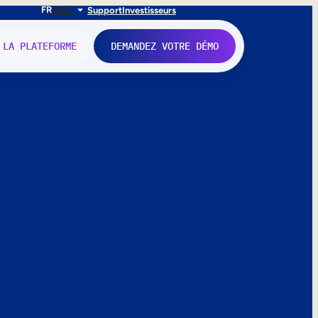
FR
EN
IT
Support
Investisseurs
 LA PLATEFORME
DEMANDEZ VOTRE DÉMO
nne.