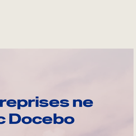
reprises ne
ec Docebo