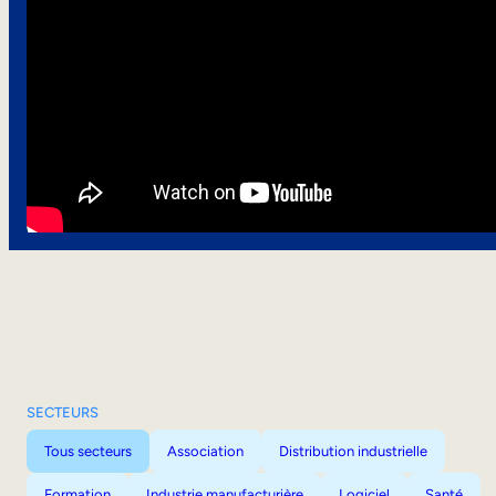
SECTEURS
Tous secteurs
Association
Distribution industrielle
Formation
Industrie manufacturière
Logiciel
Santé