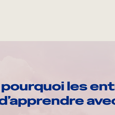
pourquoi les ent
d’apprendre av