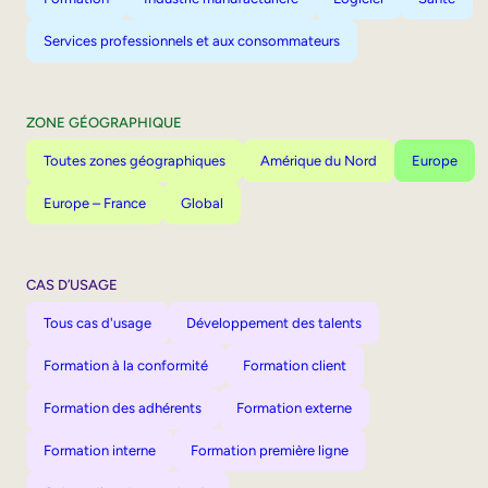
Services professionnels et aux consommateurs
ZONE GÉOGRAPHIQUE
Toutes zones géographiques
Amérique du Nord
Europe
Europe – France
Global
CAS D’USAGE
Tous cas d'usage
Développement des talents
Formation à la conformité
Formation client
Formation des adhérents
Formation externe
Formation interne
Formation première ligne