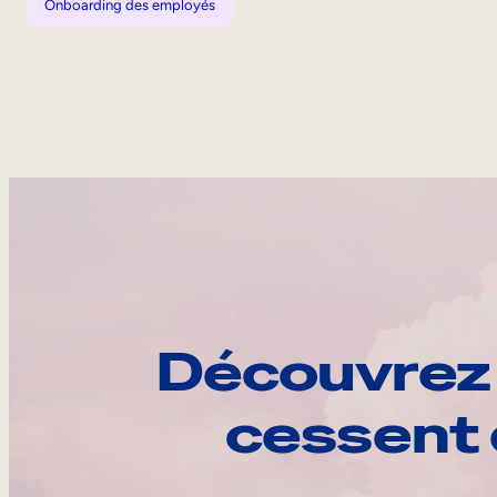
Onboarding des employés
Découvrez 
cessent 