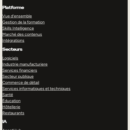
Platforme
Vue d’ensemble
Gestion de la formation
Skills Intelligence
Marché des contenus
Intégrations
Secteurs
Logiciels
Industrie manufacturiere
Services financiers
Secteur publique
Commerce de détail
Services informatiques et techniques
Santé
Éducation
Hôtellerie
Restaurants
IA