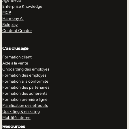
AgentHub
Enterprise Knowledge
MCP
Harmony AI
Roleplay
Content Creator
Cas d’usage
Formation client
Aide à la vente
Onboarding des employés
Formation des employés
Formation à la conformité
Formation des partenaires
Formation des adhérents
Formation première ligne
Planification des effectifs
Upskilling & reskilling
Mobilité interne
Resources