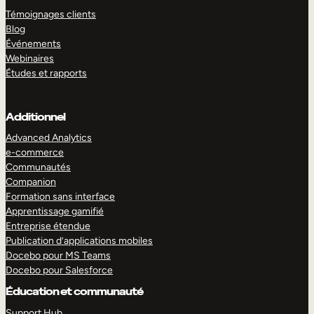
Témoignages clients
Blog
Événements
Webinaires
Études et rapports
Additionnel
Advanced Analytics
e-commerce
Communautés
Companion
Formation sans interface
Apprentissage gamifié
Entreprise étendue
Publication d’applications mobiles
Docebo pour MS Teams
Docebo pour Salesforce
Éducation et communauté
Support Hub