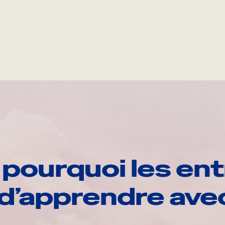
pourquoi les ent
d’apprendre av