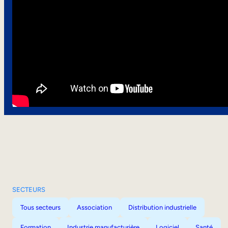
SECTEURS
Tous secteurs
Association
Distribution industrielle
Formation
Industrie manufacturière
Logiciel
Santé