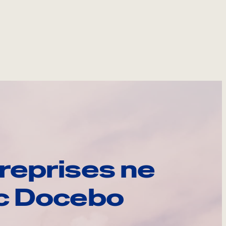
reprises ne
ec Docebo