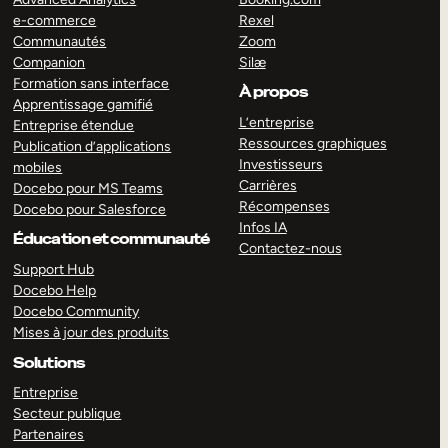
e-commerce
Rexel
Communautés
Zoom
Companion
Silæ
Formation sans interface
À propos
Apprentissage gamifié
L’entreprise
Entreprise étendue
Ressources graphiques
Publication d’applications
Investisseurs
mobiles
Carrières
Docebo pour MS Teams
Récompenses
Docebo pour Salesforce
Infos IA
Éducation et communauté
Contactez-nous
Support Hub
Docebo Help
Docebo Community
Mises à jour des produits
Solutions
Entreprise
Secteur publique
Partenaires