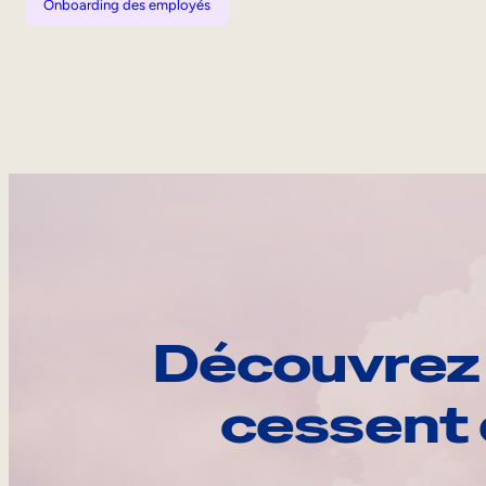
Onboarding des employés
Découvrez 
cessent 