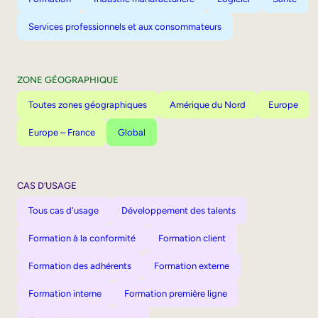
Services professionnels et aux consommateurs
ZONE GÉOGRAPHIQUE
Toutes zones géographiques
Amérique du Nord
Europe
Europe – France
Global
CAS D’USAGE
Tous cas d'usage
Développement des talents
Formation à la conformité
Formation client
Formation des adhérents
Formation externe
Formation interne
Formation première ligne