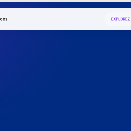
ces
EXPLOREZ
és
on fonctio
té
e
 preuve.