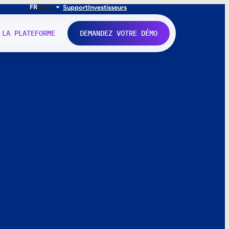
FR
EN
IT
Support
Investisseurs
 LA PLATEFORME
DEMANDEZ VOTRE DÉMO
nne.