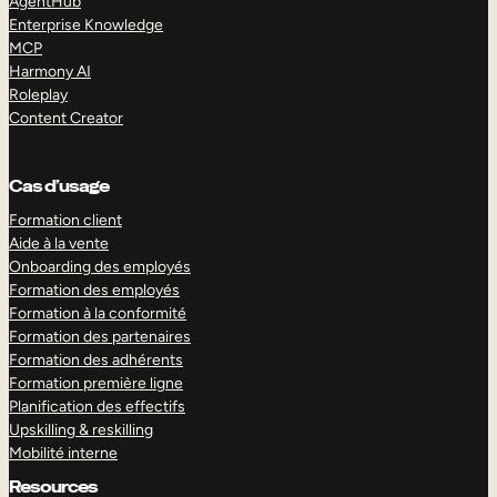
AgentHub
Enterprise Knowledge
MCP
Harmony AI
Roleplay
Content Creator
Cas d’usage
Formation client
Aide à la vente
Onboarding des employés
Formation des employés
Formation à la conformité
Formation des partenaires
Formation des adhérents
Formation première ligne
Planification des effectifs
Upskilling & reskilling
Mobilité interne
Resources