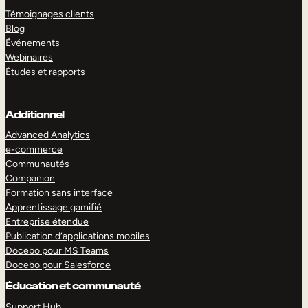
Témoignages clients
Blog
Événements
Webinaires
Études et rapports
Additionnel
Advanced Analytics
e-commerce
Communautés
Companion
Formation sans interface
Apprentissage gamifié
Entreprise étendue
Publication d’applications mobiles
Docebo pour MS Teams
Docebo pour Salesforce
Éducation et communauté
Support Hub