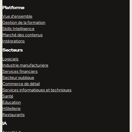
Platforme
Vue d’ensemble
Gestion de la formation
Skills Intelligence
Marché des contenus
Intégrations
Secteurs
Logiciels
Industrie manufacturiere
Services financiers
Secteur publique
Commerce de détail
Services informatiques et techniques
Santé
Éducation
Hôtellerie
Restaurants
IA