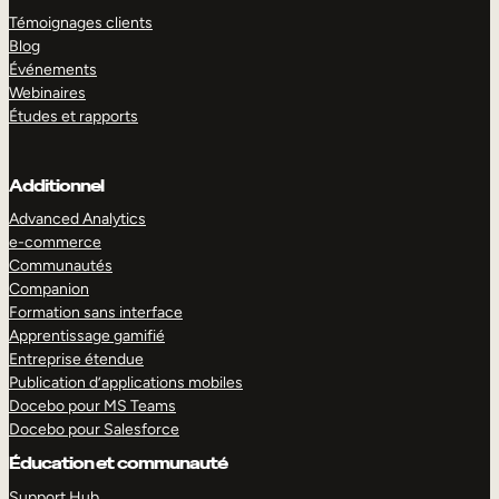
Témoignages clients
Blog
Événements
Webinaires
Études et rapports
Additionnel
Advanced Analytics
e-commerce
Communautés
Companion
Formation sans interface
Apprentissage gamifié
Entreprise étendue
Publication d’applications mobiles
Docebo pour MS Teams
Docebo pour Salesforce
Éducation et communauté
Support Hub