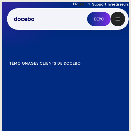
FR
EN
IT
Support
Investisseurs
DÉMO
TÉMOIGNAGES CLIENTS DE DOCEBO
La formation
fonctionne.
En voici la
Formation interne
preuve.
Onboarding des employés
Formation des employés