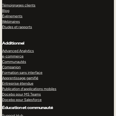
Témoignages clients
Blog
Événements
Webinaires
Études et rapports
Additionnel
Advanced Analytics
e-commerce
Communautés
Companion
Formation sans interface
Apprentissage gamifié
Entreprise étendue
Publication d’applications mobiles
Docebo pour MS Teams
Docebo pour Salesforce
Éducation et communauté
Support Hub