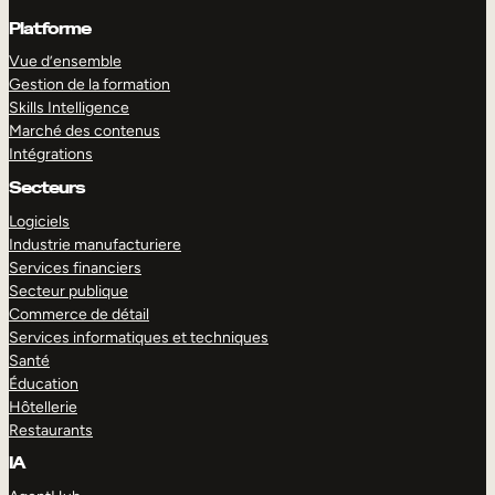
Platforme
Vue d’ensemble
Gestion de la formation
Skills Intelligence
Marché des contenus
Intégrations
Secteurs
Logiciels
Industrie manufacturiere
Services financiers
Secteur publique
Commerce de détail
Services informatiques et techniques
Santé
Éducation
Hôtellerie
Restaurants
IA