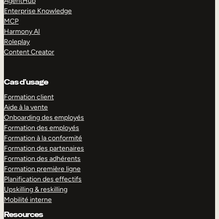
AgentHub
Enterprise Knowledge
MCP
Harmony AI
Roleplay
Content Creator
Cas d’usage
Formation client
Aide à la vente
Onboarding des employés
Formation des employés
Formation à la conformité
Formation des partenaires
Formation des adhérents
Formation première ligne
Planification des effectifs
Upskilling & reskilling
Mobilité interne
Resources