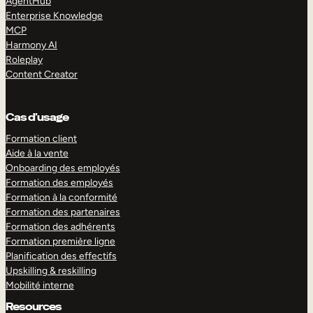
AgentHub
Enterprise Knowledge
MCP
Harmony AI
Roleplay
Content Creator
Cas d’usage
Formation client
Aide à la vente
Onboarding des employés
Formation des employés
Formation à la conformité
Formation des partenaires
Formation des adhérents
Formation première ligne
Planification des effectifs
Upskilling & reskilling
Mobilité interne
Resources