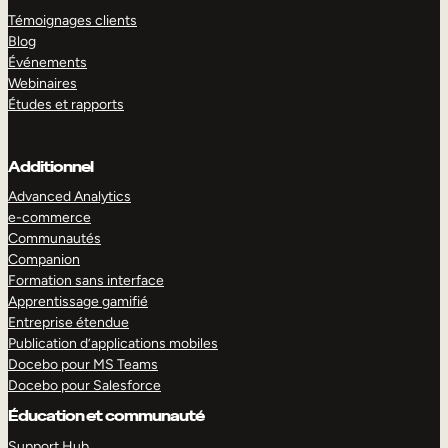
Témoignages clients
Blog
Événements
Webinaires
Études et rapports
Additionnel
Advanced Analytics
e-commerce
Communautés
Companion
Formation sans interface
Apprentissage gamifié
Entreprise étendue
Publication d’applications mobiles
Docebo pour MS Teams
Docebo pour Salesforce
Éducation et communauté
Support Hub