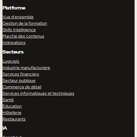
Platforme
Vue d’ensemble
Gestion de la formation
Skills Intelligence
Marché des contenus
Intégrations
Secteurs
Logiciels
Industrie manufacturiere
Services financiers
Secteur publique
Commerce de détail
Services informatiques et techniques
Santé
Éducation
Hôtellerie
Restaurants
IA