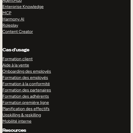
AgentHub
Enterprise Knowledge
MCP
Harmony AI
Roleplay
Content Creator
Cas d’usage
Formation client
Aide à la vente
Onboarding des employés
Formation des employés
Formation à la conformité
Formation des partenaires
Formation des adhérents
Formation première ligne
Planification des effectifs
Upskilling & reskilling
Mobilité interne
Resources