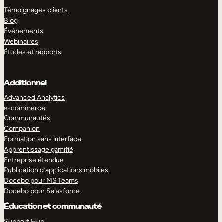
Témoignages clients
Blog
Événements
Webinaires
Études et rapports
Additionnel
Advanced Analytics
e-commerce
Communautés
Companion
Formation sans interface
Apprentissage gamifié
Entreprise étendue
Publication d’applications mobiles
Docebo pour MS Teams
Docebo pour Salesforce
Éducation et communauté
Support Hub