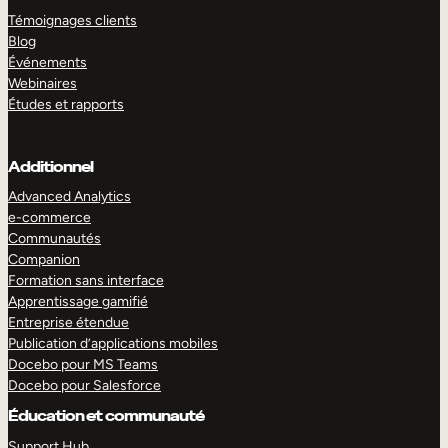
Témoignages clients
Blog
Événements
Webinaires
Études et rapports
Additionnel
Advanced Analytics
e-commerce
Communautés
Companion
Formation sans interface
Apprentissage gamifié
Entreprise étendue
Publication d’applications mobiles
Docebo pour MS Teams
Docebo pour Salesforce
Éducation et communauté
Support Hub