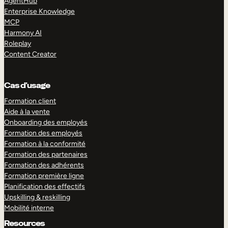
AgentHub
Enterprise Knowledge
MCP
Harmony AI
Roleplay
Content Creator
Cas d’usage
Formation client
Aide à la vente
Onboarding des employés
Formation des employés
Formation à la conformité
Formation des partenaires
Formation des adhérents
Formation première ligne
Planification des effectifs
Upskilling & reskilling
Mobilité interne
Resources