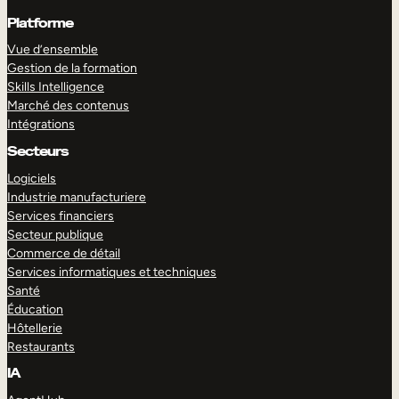
Platforme
Vue d’ensemble
Gestion de la formation
Skills Intelligence
Marché des contenus
Intégrations
Secteurs
Logiciels
Industrie manufacturiere
Services financiers
Secteur publique
Commerce de détail
Services informatiques et techniques
Santé
Éducation
Hôtellerie
Restaurants
IA